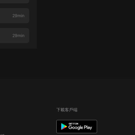
29min
29min
下載客戶端