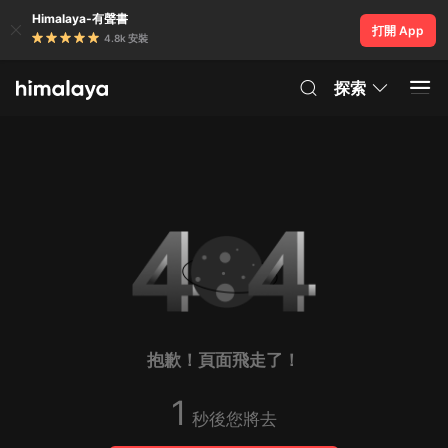
Himalaya-有聲書
打開 App
4.8k 安裝
探索
抱歉！頁面飛走了！
1
秒後您將去