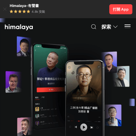
Himalaya-有聲書
打開 App
4.8k 安裝
探索