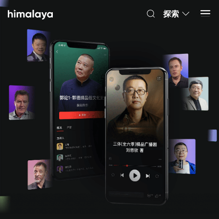
Himalaya-有聲書
打開 App
4.8k 安裝
探索