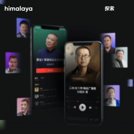
Himalaya-有聲書
打開 App
4.8k 安裝
探索