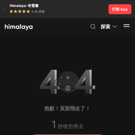
Himalaya-有聲書
打開 App
4.8k 安裝
探索
抱歉！頁面飛走了！
1
秒後您將去