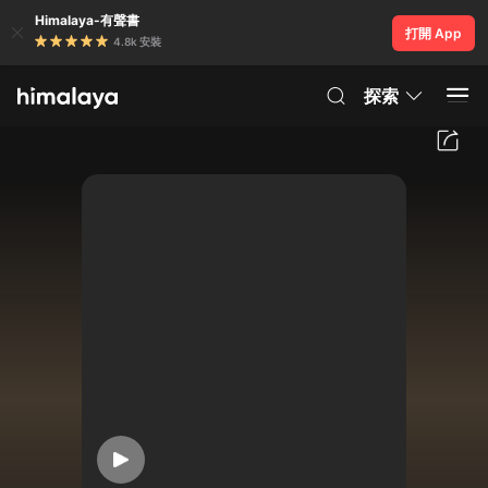
Himalaya-有聲書
打開 App
4.8k 安裝
探索