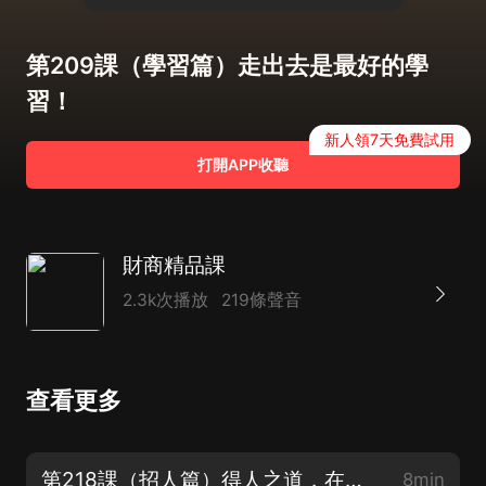
第209課（學習篇）走出去是最好的學
習！
新人領7天免費試用
打開APP收聽
財商精品課
2.3k次播放
219條聲音
查看更多
第218課（招人篇）得人之道，在於識人
8min