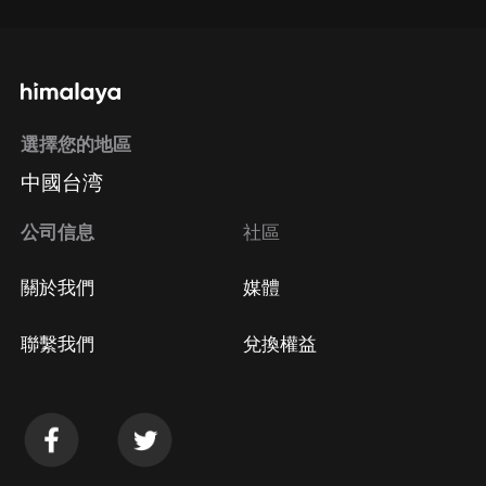
選擇您的地區
中國台湾
公司信息
社區
關於我們
媒體
聯繫我們
兌換權益