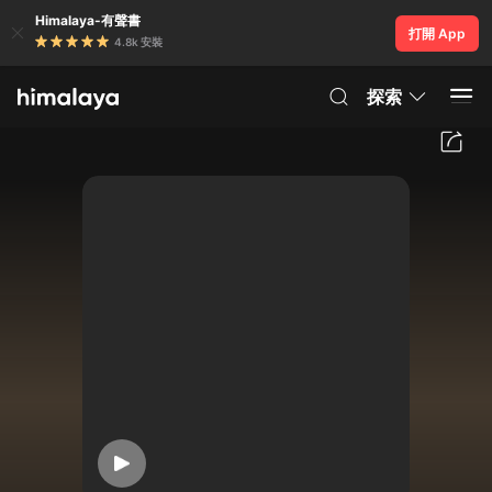
Himalaya-有聲書
打開 App
4.8k 安裝
探索