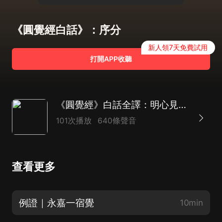
《圓覺經白話》：序分
新人領7天免費試用
打開APP收聽
《圓覺經》白話全譯：明心見性·破除煩惱｜人生必讀
101次播放
640條聲音
查看更多
例證｜永嘉一宿覺
10min