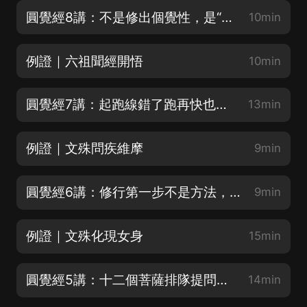
圓覺經8講：不是修出個覺性，是“照見”你本來的那面鏡子
10min
例證｜六祖聞經開悟
10min
圓覺經7講：起跑線錯了跑再快也繞圈：成佛的“因地”到底在哪
13min
例證｜文殊問疾維摩
9min
圓覺經6講：修行第一步不是方法，是見地——文殊憑什麼排第一
9min
例證｜文殊化現女身
15min
圓覺經5講：十二個菩薩排隊提問，順序錯一位你都修不成
14min