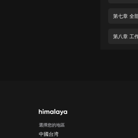
經典名著
人物傳記
第七章 全
電影
生活
第八章 工
英語
日語
課程
少兒教育
二次元
教育培訓
IT科技
選擇您的地區
汽車
中國台湾