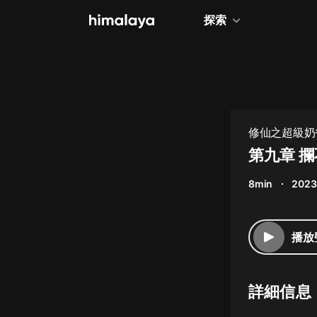
探索
全部
小說
個人成長
修仙之超級奶爸
相聲評書
第九章 
兒童
8min
2023
歷史
情感治愈
播放
健康養生
商業財經
詳細信息
廣播劇