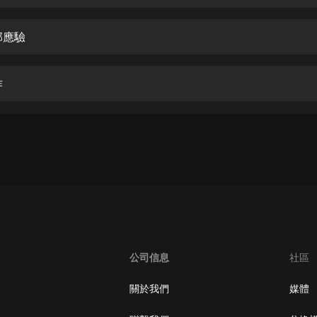
生命科學篇1-2·猴子警長科學探案記|
寶寶巴士科普
寶寶巴士
部應驗
【新民間劇場】我的老千江湖｜ 有聲
的紫襟｜ 魔幻千手
作
有聲的紫襟
《夜色鋼琴曲》
夜色鋼琴曲趙海洋
太荒吞天訣丨熱血玄幻丨紫襟領銜有
聲劇
有聲的紫襟
嫡女貴嫁 | 一刀蘇蘇團隊制作 | 古言
宮鬥重生爽文 多人有聲劇
公司信息
社區
一刀蘇蘇
中國大案紀實 | 每日一驚案！真實案
關於我們
媒體
件恐怖刑偵尚文
大舌頭尚文