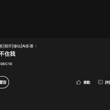
最佳女婿｜都市異能多人有聲劇｜一
種侃侃｜有聲小說
一種侃侃
米小圈上學記:一二三年級 | 暢銷出版
|都市|修仙|AI多播
物
攔不住我
米小圈
 DEC 10
破壞者聯盟篇1-4季·猴子警長科學探
案記|寶寶巴士
寶寶巴士
聲音
喜歡
評
大奉打更人丨頭陀淵領銜多人有聲
劇|暢聽全集|王鶴棣、田曦薇主演影
視劇原著|賣報小郎君
頭陀淵講故事
總有這樣的歌只想一個人聽