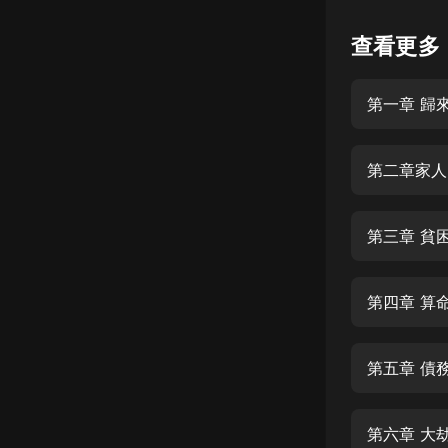
懸疑
查看更多
科幻
第一章 歸
好書精講
外語
第二章家人
耽美
認知思維
第三章 貧
人文
音樂
第四章 算
粵語
第五章 債
頭條
娛樂
第六章 大