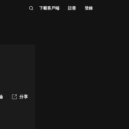
下載客戶端
註冊
登錄
論
分享