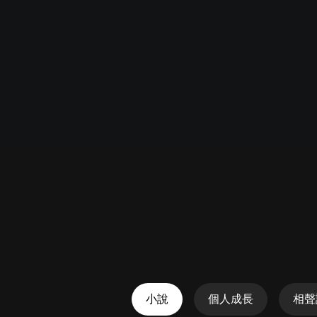
懸疑
科幻
好書精講
外語
耽美
認知思維
人文
音樂
粵語
頭條
娛樂
小說
個人成長
相聲