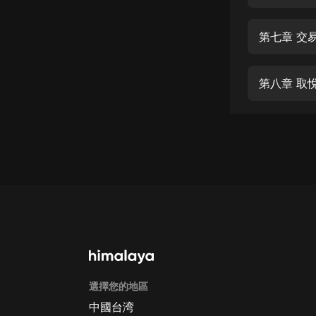
經典名著
人物傳記
第七章 交
電影
生活
第八章 取
英語
日語
課程
少兒教育
二次元
教育培訓
IT科技
選擇您的地區
汽車
中國台湾