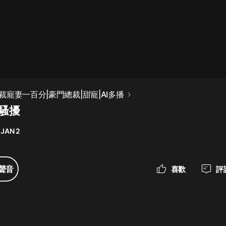
最佳女婿｜都市異能多人有聲劇｜一
種侃侃｜有聲小說
一種侃侃
米小圈上學記:一二三年級 | 暢銷出版
寵妻一百分|豪門總裁|甜寵|AI多播
物
遇騷擾
米小圈
 JAN 2
破壞者聯盟篇1-4季·猴子警長科學探
案記|寶寶巴士
寶寶巴士
聲音
喜歡
評
大奉打更人丨頭陀淵領銜多人有聲
劇|暢聽全集|王鶴棣、田曦薇主演影
視劇原著|賣報小郎君
頭陀淵講故事
總有這樣的歌只想一個人聽