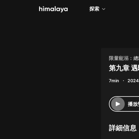
探索
全部
小說
個人成長
限量寵溺：總裁
相聲評書
第九章 
兒童
7min
2024
歷史
情感治愈
播放
健康養生
商業財經
詳細信息
廣播劇