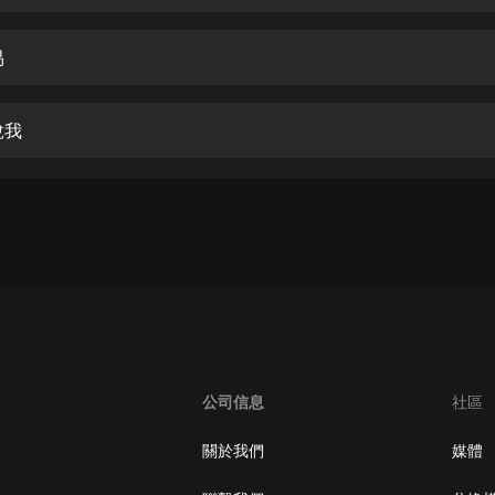
生命科學篇1-2·猴子警長科學探案記|
寶寶巴士科普
寶寶巴士
易
【新民間劇場】我的老千江湖｜ 有聲
的紫襟｜ 魔幻千手
悅我
有聲的紫襟
《夜色鋼琴曲》
夜色鋼琴曲趙海洋
太荒吞天訣丨熱血玄幻丨紫襟領銜有
聲劇
有聲的紫襟
嫡女貴嫁 | 一刀蘇蘇團隊制作 | 古言
宮鬥重生爽文 多人有聲劇
公司信息
社區
一刀蘇蘇
中國大案紀實 | 每日一驚案！真實案
關於我們
媒體
件恐怖刑偵尚文
大舌頭尚文