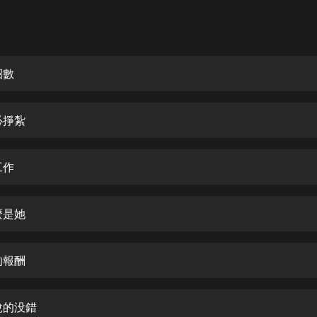
灰姑娘音樂
郭德綱於謙相聲全集
德雲社郭德綱相聲VIP
招數
安全警長啦咘啦哆·假期篇|新篇章加
更|寶寶巴士故事
必掙紮
寶寶巴士
凡人修仙傳|楊洋主演影視原著|薑廣
濤配音多播版本
工作
光合積木
麼是她
摸金天師【第一季】（紫襟演播）
有聲的紫襟
的報酬
無敵六皇子|爆笑穿越|無敵流皇子|安
燃領銜有聲小說
安燃
說的没錯