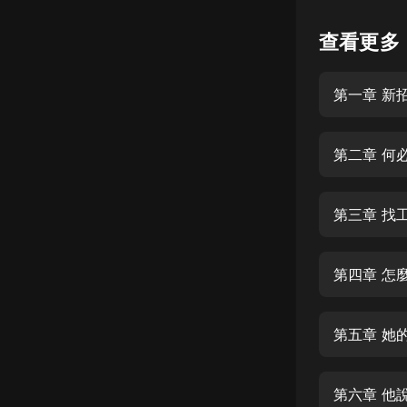
懸疑
查看更多
科幻
第一章 新
好書精講
外語
第二章 何
耽美
認知思維
第三章 找
人文
音樂
第四章 怎
粵語
第五章 她
頭條
娛樂
第六章 他