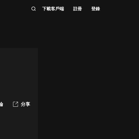
下載客戶端
註冊
登錄
論
分享