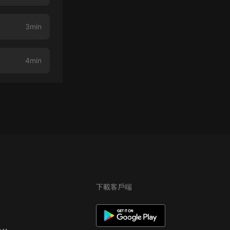
3min
4min
下載客戶端