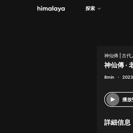
探索
全部
小說
個人成長
神仙傳 | 古
相聲評書
神仙傳 ·
兒童
8min
2023
歷史
情感治愈
播放
健康養生
商業財經
詳細信息
廣播劇