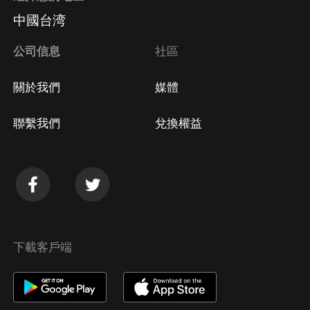
中國台湾
公司信息
社區
關於我們
媒體
聯繫我們
兌換權益
下載客戶端