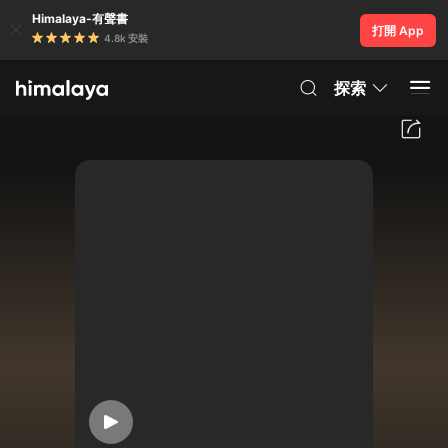
Himalaya-有聲書
打開 App
4.8k 安裝
探索