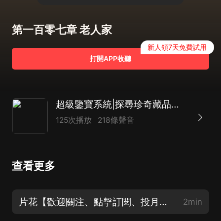
第一百零七章 老人家
新人領7天免費試用
打開APP收聽
超級鑒寶系統|探尋珍奇藏品的秘密| 超凡鑒寶| AI多播
125次播放
218條聲音
查看更多
片花【歡迎關注、點擊訂閱、投月票支持主播吧】
2min