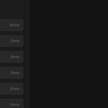
56min
23min
26min
19min
30min
34min