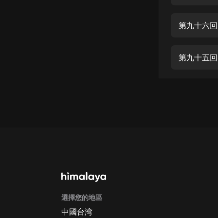
經典名著
人物傳記
第九十六回
電影
生活
第九十五回
英語
日語
課程
少兒教育
二次元
教育培訓
IT科技
選擇您的地區
汽車
中國台湾