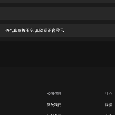
生命科學篇1-2·猴子警長科學探案記|
寶寶巴士科普
寶寶巴士
【新民間劇場】我的老千江湖｜ 有聲
的紫襟｜ 魔幻千手
 假合真形擒玉兔 真陰歸正會靈元
有聲的紫襟
《夜色鋼琴曲》
夜色鋼琴曲趙海洋
太荒吞天訣丨熱血玄幻丨紫襟領銜有
聲劇
有聲的紫襟
嫡女貴嫁 | 一刀蘇蘇團隊制作 | 古言
宮鬥重生爽文 多人有聲劇
公司信息
社區
一刀蘇蘇
中國大案紀實 | 每日一驚案！真實案
關於我們
媒體
件恐怖刑偵尚文
大舌頭尚文