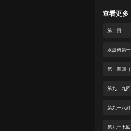
懸疑
查看更多
科幻
第二回
好書精講
外語
水滸傳第一
耽美
認知思維
第一百回（
人文
音樂
第九十九回
粵語
第九十八好
頭條
娛樂
第九十七回