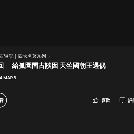
最佳女婿｜都市異能多人有聲劇｜一
種侃侃｜有聲小說
一種侃侃
米小圈上學記:一二三年級 | 暢銷出版
西遊記｜四大名著系列
物
回 給孤園問古談因 天竺國朝王遇偶
米小圈
4 MAR 8
破壞者聯盟篇1-4季·猴子警長科學探
案記|寶寶巴士
寶寶巴士
音
喜歡
評
大奉打更人丨頭陀淵領銜多人有聲
劇|暢聽全集|王鶴棣、田曦薇主演影
視劇原著|賣報小郎君
頭陀淵講故事
總有這樣的歌只想一個人聽