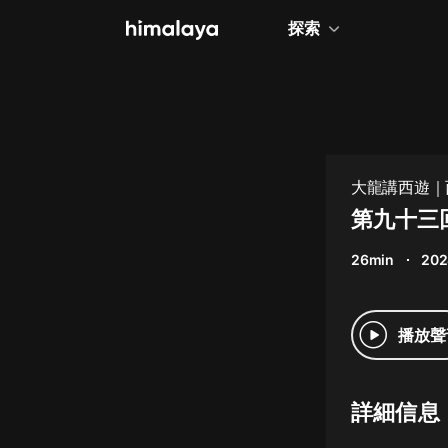
探索
全部
小說
個人成長
大龍講西遊｜
相聲評書
第九十三
兒童
26min
202
歷史
情感治愈
播放聲
健康養生
商業財經
詳細信息
廣播劇