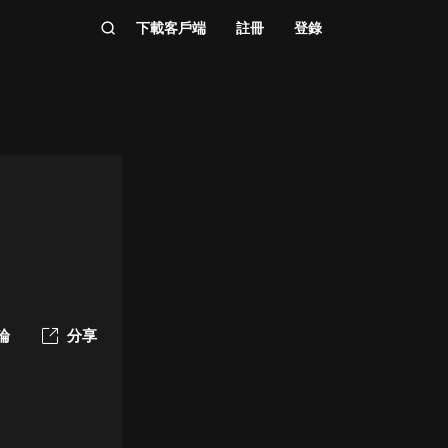
下載客戶端
註冊
登錄
論
分享