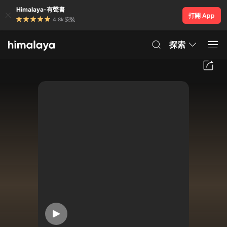
Himalaya-有聲書
打開 App
4.8k 安裝
探索