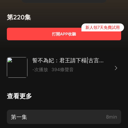
第220集
新人領7天免費試用
打開APP收聽
誓不為妃：君王請下榻|古言宮鬥|穿越|AI多播
-次播放
394條聲音
查看更多
第一集
8min