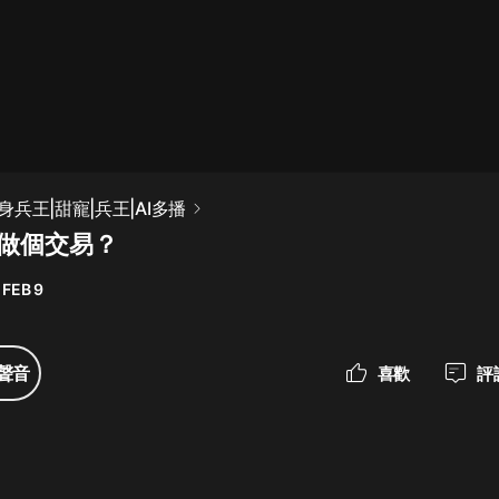
最佳女婿｜都市異能多人有聲劇｜一
種侃侃｜有聲小說
一種侃侃
米小圈上學記:一二三年級 | 暢銷出版
兵王|甜寵|兵王|AI多播
物
 做個交易？
米小圈
 FEB 9
破壞者聯盟篇1-4季·猴子警長科學探
案記|寶寶巴士
寶寶巴士
聲音
喜歡
評
大奉打更人丨頭陀淵領銜多人有聲
劇|暢聽全集|王鶴棣、田曦薇主演影
視劇原著|賣報小郎君
頭陀淵講故事
總有這樣的歌只想一個人聽