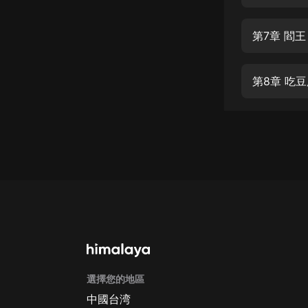
經典名著
人物傳記
第7章 閻
電影
生活
第8章 吃
英語
日語
課程
少兒教育
二次元
教育培訓
IT科技
選擇您的地區
汽車
中國台湾