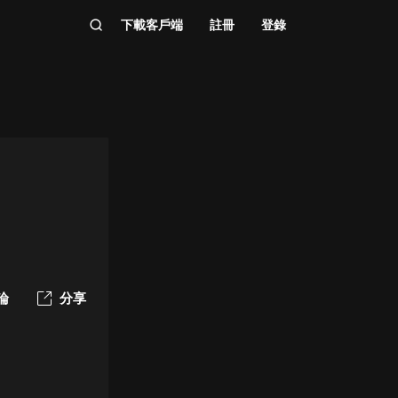
下載客戶端
註冊
登錄
論
分享