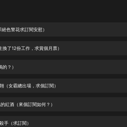
灰姑娘音樂
郭德綱於謙相聲全集
德雲社郭德綱相聲VIP
罪絕色警花求訂閱安慰）
安全警長啦咘啦哆·假期篇|新篇章加
更|寶寶巴士故事
主換了12份工作，求賞個月票）
寶寶巴士
凡人修仙傳|楊洋主演影視原著|薑廣
濤配音多播版本
鴨的？）
光合積木
晨翎（女霸總出場，求個訂閱）
摸金天師【第一季】（紫襟演播）
有聲的紫襟
0萬的紅酒（來個訂閱如何？）
無敵六皇子|爆笑穿越|無敵流皇子|安
燃領銜有聲小說
安燃
牌殺手（求訂閱）