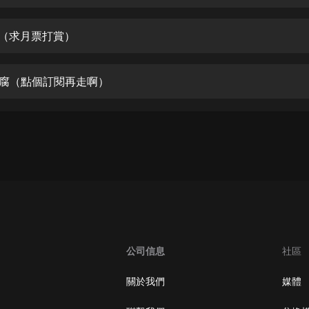
生命科學篇1-2·猴子警長科學探案記|
寶寶巴士科普
寶寶巴士
王（求月票打賞）
【新民間劇場】我的老千江湖｜ 有聲
的紫襟｜ 魔幻千手
豆腐（點個訂閱再走啊）
有聲的紫襟
《夜色鋼琴曲》
夜色鋼琴曲趙海洋
太荒吞天訣丨熱血玄幻丨紫襟領銜有
聲劇
有聲的紫襟
嫡女貴嫁 | 一刀蘇蘇團隊制作 | 古言
宮鬥重生爽文 多人有聲劇
公司信息
社區
一刀蘇蘇
中國大案紀實 | 每日一驚案！真實案
關於我們
媒體
件恐怖刑偵尚文
大舌頭尚文