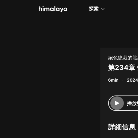
探索
全部
小說
個人成長
絕色總裁的貼身
相聲評書
第234章
兒童
6min
2024
歷史
情感治愈
播放
健康養生
商業財經
詳細信息
廣播劇