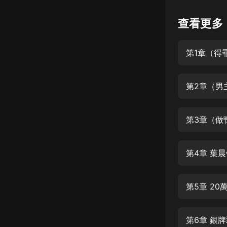
懸疑
查看更多
科幻
第1章（得
好書精講
外語
第2章（男
耽美
認知思維
第3章（做
人文
音樂
第4章 葉
粵語
第5章 2
頭條
娛樂
第6章 銀