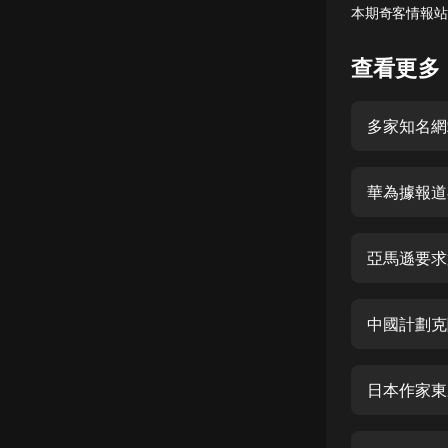
本期奇客情報站
懸疑
查看更多
科幻
好書精講
多家知名網站
外語
耽美
華為據報道
認知思維
亞馬遜要求
人文
音樂
中國計劃克隆
粵語
頭條
日本作家東
娛樂