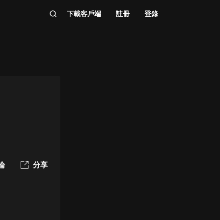
下載客戶端
註冊
登錄
論
分享