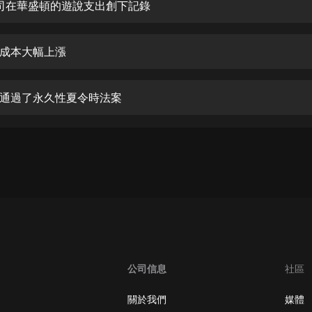
生命科學篇1-2·猴子警長科學探案記|
 公司在華盛頓的遊說支出創下記錄
寶寶巴士科普
寶寶巴士
成本大幅上漲
【新民間劇場】我的老千江湖｜ 有聲
的紫襟｜ 魔幻千手
有聲的紫襟
通過了永久性夏令時法案
《夜色鋼琴曲》
夜色鋼琴曲趙海洋
太荒吞天訣丨熱血玄幻丨紫襟領銜有
聲劇
有聲的紫襟
嫡女貴嫁 | 一刀蘇蘇團隊制作 | 古言
宮鬥重生爽文 多人有聲劇
一刀蘇蘇
公司信息
社區
中國大案紀實 | 每日一驚案！真實案
件恐怖刑偵尚文
關於我們
媒體
大舌頭尚文