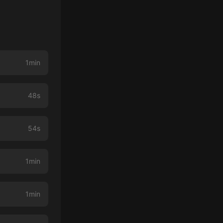
1min
48s
54s
1min
1min