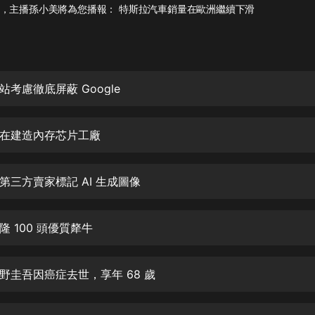
灰姑娘音樂
，主播孫小美將為您播報： 特斯拉汽車銷量在歐洲繼續下滑
郭德綱於謙相聲全集
德雲社郭德綱相聲VIP
考慮徹底屏蔽 Google
安全警長啦咘啦哆·假期篇|新篇章加
更|寶寶巴士故事
寶寶巴士
在建造內存芯片工廠
凡人修仙傳|楊洋主演影視原著|薑廣
濤配音多播版本
光合積木
第三方賣家標記 AI 生成圖像
摸金天師【第一季】（紫襟演播）
 100 頭優質犛牛
有聲的紫襟
無敵六皇子|爆笑穿越|無敵流皇子|安
野圭吾因癌症去世，享年 68 歲
燃領銜有聲小說
安燃