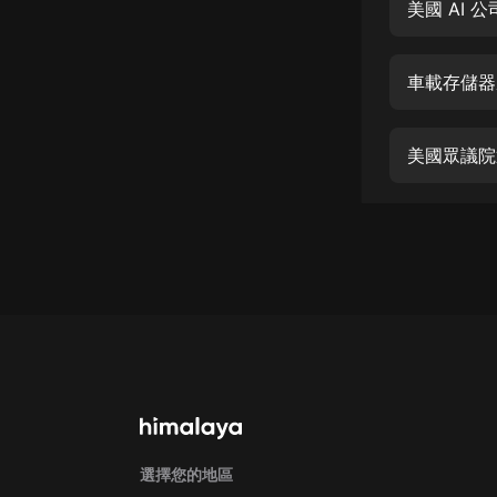
經典名著
美國 AI
人物傳記
車載存儲器
電影
生活
美國眾議院
英語
日語
課程
少兒教育
二次元
教育培訓
IT科技
汽車
選擇您的地區