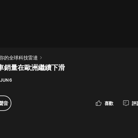
最佳女婿｜都市異能多人有聲劇｜一
種侃侃｜有聲小說
一種侃侃
米小圈上學記:一二三年級 | 暢銷出版
你的全球科技雷達
物
車銷量在歐洲繼續下滑
米小圈
 JUN 6
破壞者聯盟篇1-4季·猴子警長科學探
案記|寶寶巴士
寶寶巴士
聲音
喜歡
評
大奉打更人丨頭陀淵領銜多人有聲
劇|暢聽全集|王鶴棣、田曦薇主演影
視劇原著|賣報小郎君
頭陀淵講故事
總有這樣的歌只想一個人聽