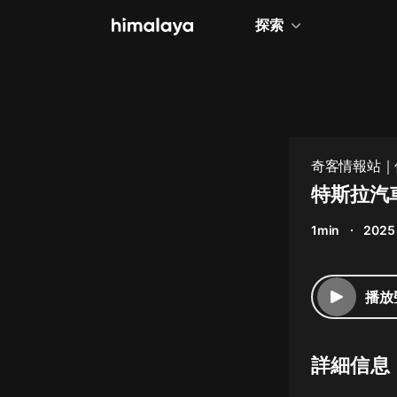
探索
全部
小說
個人成長
奇客情報站｜
相聲評書
特斯拉汽
兒童
1min
2025
歷史
情感治愈
播放
健康養生
商業財經
詳細信息
廣播劇