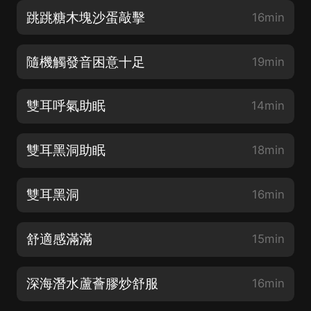
跳跳糖木塊沙蛋敲擊
16min
隨機觸發音困意十足
19min
雙耳呼氣助眠
14min
雙耳黑洞助眠
18min
雙耳黑洞
16min
舒適感滿滿
15min
深海潛水蘆薈膠炒舒服
16min