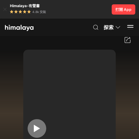
Himalaya-有聲書
打開 App
4.8k 安裝
探索