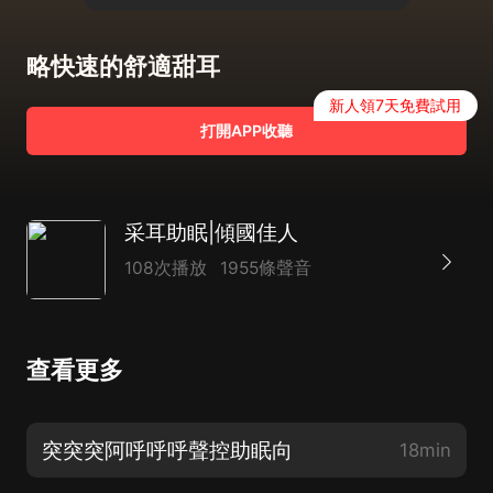
略快速的舒適甜耳
新人領7天免費試用
打開APP收聽
采耳助眠|傾國佳人
108次播放
1955條聲音
查看更多
突突突阿呼呼呼聲控助眠向
18min