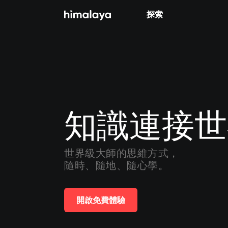
探索
全部
小說
個人成長
相聲評書
知識連接世
兒童
歷史
世界級大師的思維方式，

隨時、隨地、隨心學。
情感治愈
健康養生
開啟免費體驗
商業財經
廣播劇