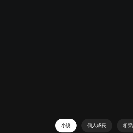
懸疑
科幻
好書精講
外語
耽美
認知思維
人文
音樂
粵語
頭條
娛樂
小說
個人成長
相聲