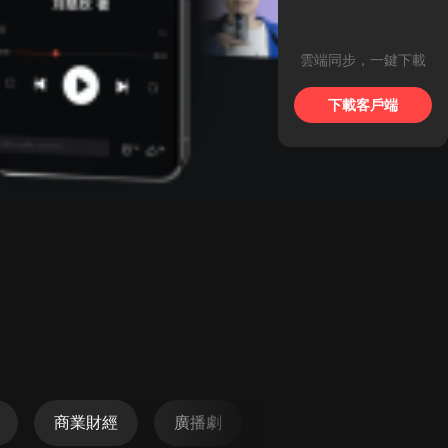
雲端同步，一鍵下載
下載客戶端
商業財經
廣播劇
懸疑
科幻