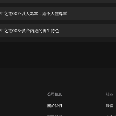
生命科學篇1-2·猴子警長科學探案記|
寶寶巴士科普
寶寶巴士
生之道007-以人為本，給予人體尊重
【新民間劇場】我的老千江湖｜ 有聲
的紫襟｜ 魔幻千手
生之道008-黃帝內經的養生特色
有聲的紫襟
《夜色鋼琴曲》
夜色鋼琴曲趙海洋
太荒吞天訣丨熱血玄幻丨紫襟領銜有
聲劇
有聲的紫襟
嫡女貴嫁 | 一刀蘇蘇團隊制作 | 古言
宮鬥重生爽文 多人有聲劇
公司信息
社區
一刀蘇蘇
中國大案紀實 | 每日一驚案！真實案
關於我們
媒體
件恐怖刑偵尚文
大舌頭尚文