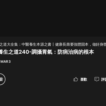
最佳女婿｜都市異能多人有聲劇｜一
種侃侃｜有聲小說
一種侃侃
米小圈上學記:一二三年級 | 暢銷出版
之道大全集：中醫養生本源之書丨健康長壽要強體固本，做好身
物
應天然
養生之道240-調攝胃氣：防病治病的根本
米小圈
 MAR 3
破壞者聯盟篇1-4季·猴子警長科學探
案記|寶寶巴士
寶寶巴士
音
喜歡
評
大奉打更人丨頭陀淵領銜多人有聲
劇|暢聽全集|王鶴棣、田曦薇主演影
視劇原著|賣報小郎君
頭陀淵講故事
總有這樣的歌只想一個人聽