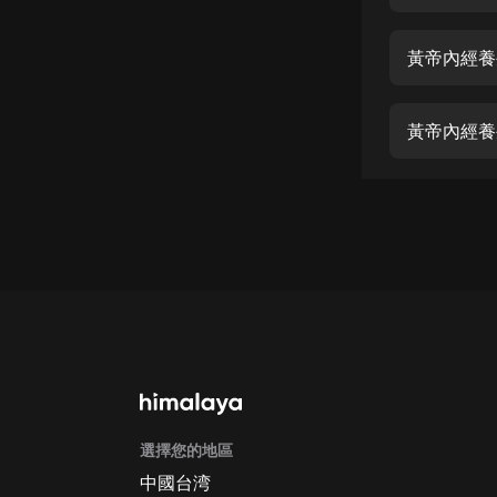
經典名著
人物傳記
黃帝內經養
電影
生活
黃帝內經養
英語
日語
課程
少兒教育
二次元
教育培訓
IT科技
選擇您的地區
汽車
中國台湾