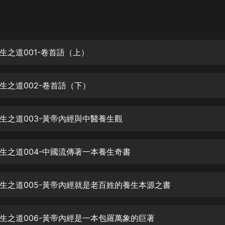
灰姑娘音樂
郭德綱於謙相聲全集
德雲社郭德綱相聲VIP
生之道001-卷首語（上）
安全警長啦咘啦哆·假期篇|新篇章加
更|寶寶巴士故事
生之道002-卷首語（下）
寶寶巴士
凡人修仙傳|楊洋主演影視原著|薑廣
濤配音多播版本
生之道003-黃帝內經與中醫養生觀
光合積木
生之道004-中國流傳著一本養生奇書
摸金天師【第一季】（紫襟演播）
有聲的紫襟
生之道005-黃帝內經就是老百姓的養生本源之書
無敵六皇子|爆笑穿越|無敵流皇子|安
燃領銜有聲小說
安燃
生之道006-黃帝內經是一本包羅萬象的巨著