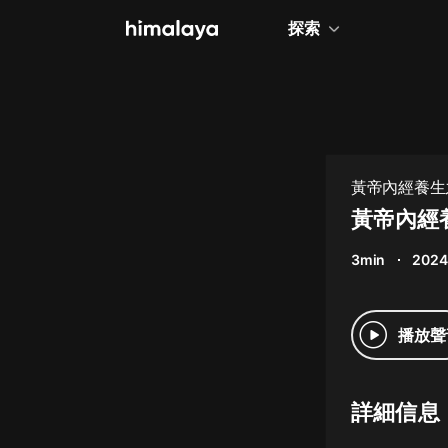
探索
全部
小說
個人成長
黃帝內經養生
丨養生之道順
相聲評書
黃帝內經
兒童
3min
2024
歷史
情感治愈
播放聲
健康養生
商業財經
詳細信息
廣播劇