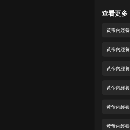
懸疑
查看更多
科幻
黃帝內經養
好書精講
外語
黃帝內經養
耽美
認知思維
黃帝內經養
人文
音樂
黃帝內經養
粵語
黃帝內經養
頭條
娛樂
黃帝內經養