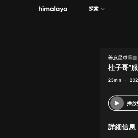
探索
全部
小說
個人成長
善意星球電臺
相聲評書
柱子哥“
兒童
23min
202
歷史
情感治愈
播放
健康養生
商業財經
詳細信息
廣播劇