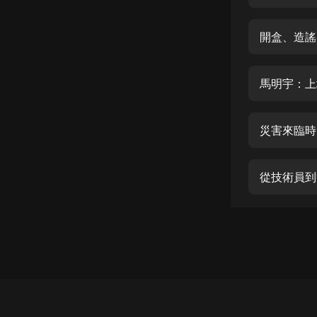
經典名著
人物傳記
開盒、造謠
電影
生活
馬明宇：上
英語
災害來臨時
日語
課程
從技術員到
少兒教育
二次元
教育培訓
IT科技
汽車