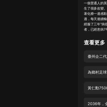
一個普通人的英
懸疑
生了很多改變。
著化療一邊感歎
科幻
過，每天連續輸
經服了三年“病
好書精講
者，已經患病7年
外語
查看更多
耽美
認知思維
臺州企二代
人文
音樂
為鄉村足球
粵語
黃仁勳75
頭條
娛樂
2036年