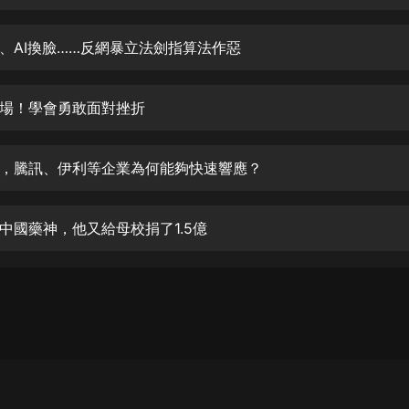
生命科學篇1-2·猴子警長科學探案記|
寶寶巴士科普
寶寶巴士
、AI換臉……反網暴立法劍指算法作惡
【新民間劇場】我的老千江湖｜ 有聲
的紫襟｜ 魔幻千手
場！學會勇敢面對挫折
有聲的紫襟
《夜色鋼琴曲》
，騰訊、伊利等企業為何能夠快速響應？
夜色鋼琴曲趙海洋
太荒吞天訣丨熱血玄幻丨紫襟領銜有
中國藥神，他又給母校捐了1.5億
聲劇
有聲的紫襟
嫡女貴嫁 | 一刀蘇蘇團隊制作 | 古言
宮鬥重生爽文 多人有聲劇
一刀蘇蘇
中國大案紀實 | 每日一驚案！真實案
件恐怖刑偵尚文
大舌頭尚文