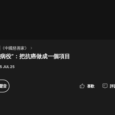
最佳女婿｜都市異能多人有聲劇｜一
種侃侃｜有聲小說
一種侃侃
米小圈上學記:一二三年級 | 暢銷出版
|《中國慈善家》
物
服病役”：把抗癌做成一個項目
米小圈
5 JUL 25
破壞者聯盟篇1-4季·猴子警長科學探
案記|寶寶巴士
寶寶巴士
聲音
喜歡
評
大奉打更人丨頭陀淵領銜多人有聲
劇|暢聽全集|王鶴棣、田曦薇主演影
視劇原著|賣報小郎君
頭陀淵講故事
總有這樣的歌只想一個人聽