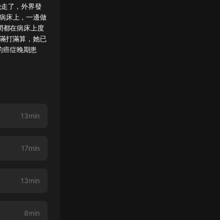
飛走了，外界發
病床上，一邊做
間都在病床上度
。滿打滿算，她已
的癌症晚期患
13min
17min
13min
8min