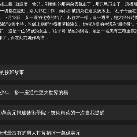
灰姑娘音樂
雄主義 “就這麼一會兒，剛看到的那兩朵雲飄走了，那只鳥飛走了，飛機
一切都在流動，别人都在工作，而我卻被鎖死在這張病床上。”柱子哥坐在
。 7月13日，又一週的化療開始了。和往常一樣，這一週里，她大部分時
郭德綱於謙相聲全集
液近8個小時，吃飯上廁所也得推著輸液架。她稱這樣的生活為“服病役”
德雲社郭德綱相聲VIP
役”。 這是一位35歲的女生，“柱子哥”是她的網名。她是一名患有三種重疾
了，而在此前她作為癌...
安全警長啦咘啦哆·假期篇|新篇章加
更|寶寶巴士故事
寶寶巴士
凡人修仙傳|楊洋主演影視原著|薑廣
濤配音多播版本
的接班故事
光合積木
少年，搭一座通往更大世界的橋
摸金天師【第一季】（紫襟演播）
有聲的紫襟
00萬美元捐建藝術學院：技術精英的一次自我提醒
無敵六皇子|爆笑穿越|無敵流皇子|安
燃領銜有聲小說
安燃
，全球最富有的男人打算捐掉一萬億美元