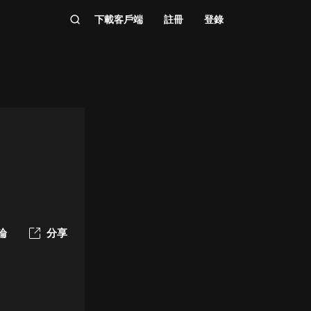
下載客戶端
註冊
登錄
論
分享