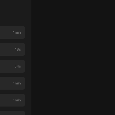
1min
48s
54s
1min
1min