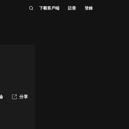
下載客戶端
註冊
登錄
論
分享