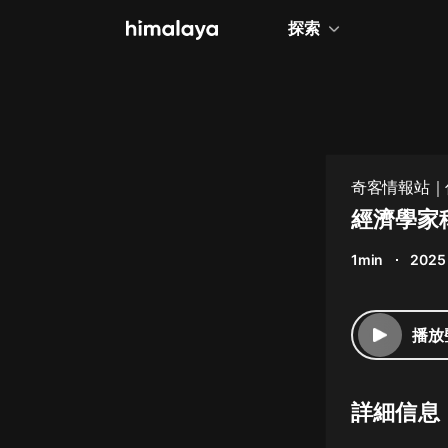
探索
全部
小說
個人成長
奇客情報站｜
相聲評書
經濟學家
兒童
1min
2025
歷史
情感治愈
播放
健康養生
商業財經
詳細信息
廣播劇