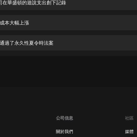
生命科學篇1-2·猴子警長科學探案記|
 公司在華盛頓的遊說支出創下記錄
寶寶巴士科普
寶寶巴士
成本大幅上漲
【新民間劇場】我的老千江湖｜ 有聲
的紫襟｜ 魔幻千手
有聲的紫襟
通過了永久性夏令時法案
《夜色鋼琴曲》
夜色鋼琴曲趙海洋
太荒吞天訣丨熱血玄幻丨紫襟領銜有
聲劇
有聲的紫襟
嫡女貴嫁 | 一刀蘇蘇團隊制作 | 古言
宮鬥重生爽文 多人有聲劇
一刀蘇蘇
公司信息
社區
中國大案紀實 | 每日一驚案！真實案
件恐怖刑偵尚文
關於我們
媒體
大舌頭尚文