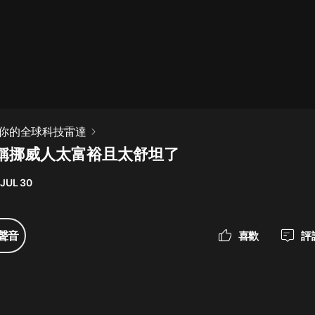
最佳女婿｜都市異能多人有聲劇｜一
種侃侃｜有聲小說
一種侃侃
米小圈上學記:一二三年級 | 暢銷出版
你的全球科技雷達
物
稱挪威人太富裕且太舒坦了
米小圈
 JUL 30
破壞者聯盟篇1-4季·猴子警長科學探
案記|寶寶巴士
寶寶巴士
聲音
喜歡
評
大奉打更人丨頭陀淵領銜多人有聲
劇|暢聽全集|王鶴棣、田曦薇主演影
視劇原著|賣報小郎君
頭陀淵講故事
總有這樣的歌只想一個人聽