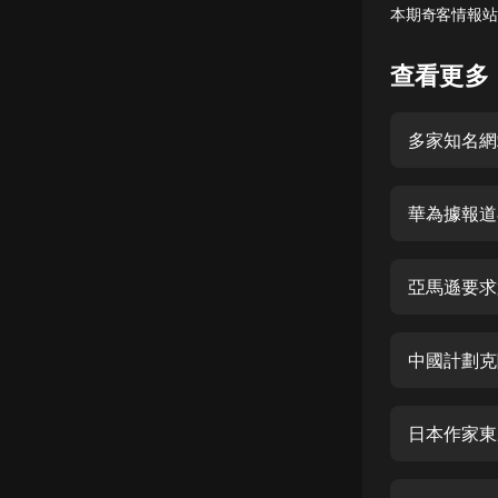
本期奇客情報站
懸疑
查看更多
科幻
好書精講
多家知名網站
外語
耽美
華為據報道
認知思維
亞馬遜要求
人文
音樂
中國計劃克隆
粵語
頭條
日本作家東
娛樂