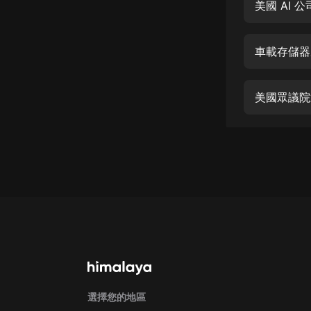
經典名著
美國 AI
人物傳記
車載存儲器
電影
生活
美國眾議院
英語
日語
課程
少兒教育
二次元
教育培訓
IT科技
汽車
選擇您的地區