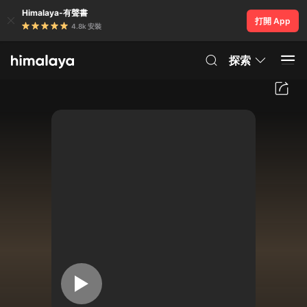
Himalaya-有聲書
打開 App
4.8k 安裝
探索