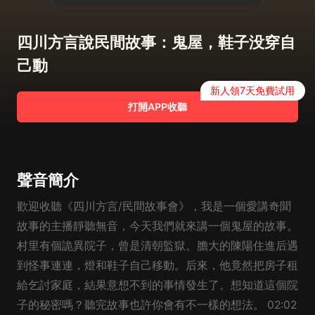
四川方言說民間故事：鬼屋，鞋子没穿自
己動
新人領7天免費試用
打開APP收聽
聲音簡介
歡迎收聽《四川方言/民間故事會》，我是一個愛講奇聞
故事的主播靜聽無音，今天我們就來講一個鬼屋的故事。
村里有個詭異院子，曾是清朝監獄。膽大的陳陽住進后遇
到怪事連連，燈和鞋子自己移動。后來，他竟然把房子租
給乞討家庭，結果意想不到的事情發生了。想知道這個院
子的秘密嗎？聽完故事也許你會有不一樣的想法。 02:02