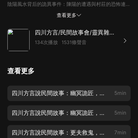
陰陽風水背后的詭異事件：陳陽的遭遇與村莊的恐怖連鎖
反應 04:03 神秘的風水先生和失蹤的家人：一個令人不
查看更多
安的故事 06:04 兄弟鬼院子的安靜：謎團解開，詭異現
象的背后原因揭秘！
四川方言/民間故事會/靈異雜談/每天一個奇聞故事
134次播放
1531條聲音
查看更多
四川方言說民間故事：幽冥詭匠，七釘鎮魂釘
5min
四川方言說民間故事：幽冥詭匠，以命換邪術復仇
5min
四川方言說民間故事：更夫救鬼，無聲的守護
7min