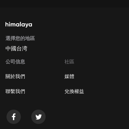
選擇您的地區
中國台湾
公司信息
社區
關於我們
媒體
聯繫我們
兌換權益