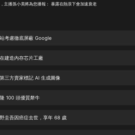
灰姑娘音樂
，主播孫小美將為您播報： 暴露在熱浪下會加速衰老
郭德綱於謙相聲全集
德雲社郭德綱相聲VIP
考慮徹底屏蔽 Google
安全警長啦咘啦哆·假期篇|新篇章加
更|寶寶巴士故事
寶寶巴士
在建造內存芯片工廠
凡人修仙傳|楊洋主演影視原著|薑廣
濤配音多播版本
光合積木
第三方賣家標記 AI 生成圖像
摸金天師【第一季】（紫襟演播）
 100 頭優質犛牛
有聲的紫襟
無敵六皇子|爆笑穿越|無敵流皇子|安
野圭吾因癌症去世，享年 68 歲
燃領銜有聲小說
安燃