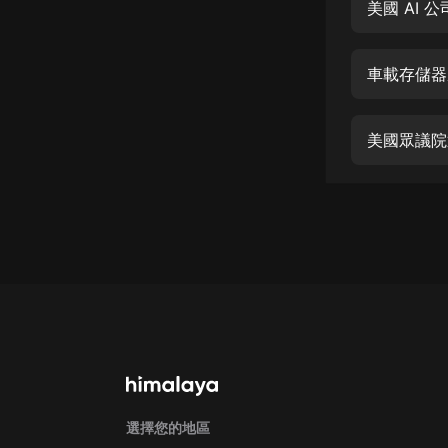
經典名著
美國 AI
人物傳記
車載存儲器
電影
生活
美國眾議院
英語
日語
課程
少兒教育
二次元
教育培訓
IT科技
汽車
選擇您的地區