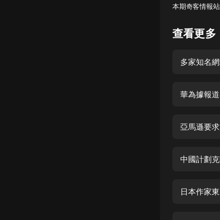
本期奇客情報站
懸疑
查看更多
科幻
好書精講
多家知名網站
外語
耽美
華為據報道
認知思維
亞馬遜要求
人文
音樂
中國計劃克隆
粵語
頭條
日本作家東
娛樂