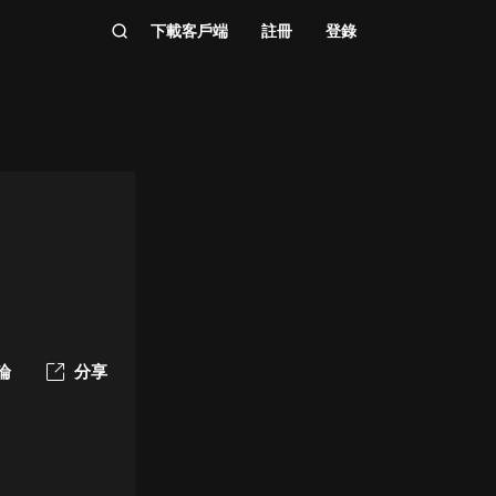
下載客戶端
註冊
登錄
論
分享