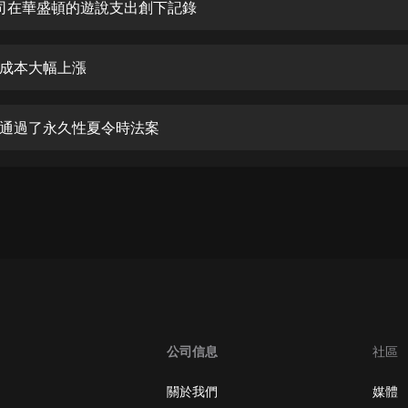
生命科學篇1-2·猴子警長科學探案記|
 公司在華盛頓的遊說支出創下記錄
寶寶巴士科普
寶寶巴士
成本大幅上漲
【新民間劇場】我的老千江湖｜ 有聲
的紫襟｜ 魔幻千手
有聲的紫襟
通過了永久性夏令時法案
《夜色鋼琴曲》
夜色鋼琴曲趙海洋
太荒吞天訣丨熱血玄幻丨紫襟領銜有
聲劇
有聲的紫襟
嫡女貴嫁 | 一刀蘇蘇團隊制作 | 古言
宮鬥重生爽文 多人有聲劇
一刀蘇蘇
公司信息
社區
中國大案紀實 | 每日一驚案！真實案
件恐怖刑偵尚文
關於我們
媒體
大舌頭尚文