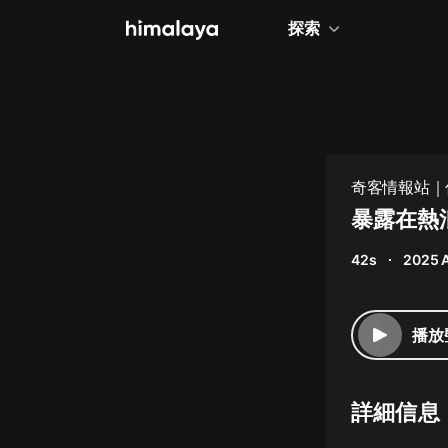
探索
全部
小說
個人成長
奇客情報站｜
相聲評書
暴露在熱
兒童
42s
2025 
歷史
情感治愈
播放
健康養生
商業財經
詳細信息
廣播劇