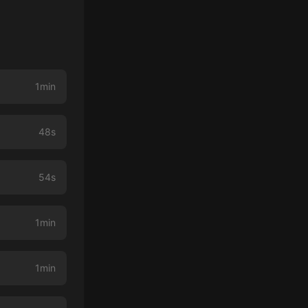
1min
48s
54s
1min
1min