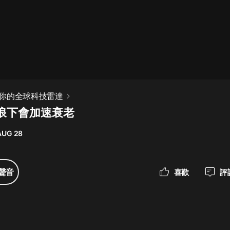
最佳女婿｜都市異能多人有聲劇｜一
種侃侃｜有聲小說
一種侃侃
米小圈上學記:一二三年級 | 暢銷出版
你的全球科技雷達
物
浪下會加速衰老
米小圈
AUG 28
破壞者聯盟篇1-4季·猴子警長科學探
案記|寶寶巴士
寶寶巴士
聲音
喜歡
評
大奉打更人丨頭陀淵領銜多人有聲
劇|暢聽全集|王鶴棣、田曦薇主演影
視劇原著|賣報小郎君
頭陀淵講故事
總有這樣的歌只想一個人聽