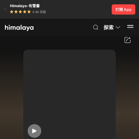
Himalaya-有聲書
打開 App
4.8k 安裝
探索