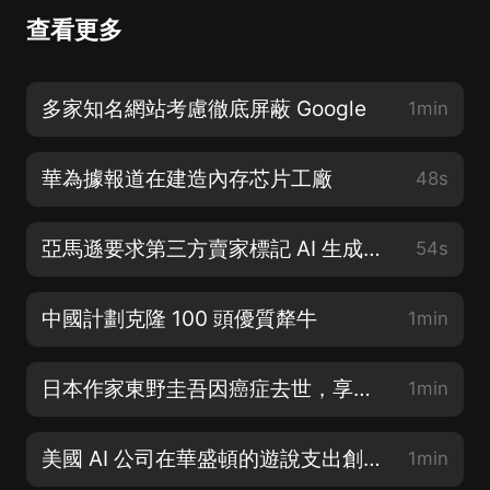
查看更多
多家知名網站考慮徹底屏蔽 Google
1min
華為據報道在建造內存芯片工廠
48s
亞馬遜要求第三方賣家標記 AI 生成圖像
54s
中國計劃克隆 100 頭優質犛牛
1min
日本作家東野圭吾因癌症去世，享年 68 歲
1min
美國 AI 公司在華盛頓的遊說支出創下記錄
1min