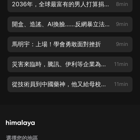
2036年，全球最富有的男人打算捐掉一萬億美元
8min
開盒、造謠、AI換臉……反網暴立法劍指算法作惡
9min
馬明宇：上場！學會勇敢面對挫折
9min
災害來臨時，騰訊、伊利等企業為何能夠快速響應？
11min
從技術員到中國藥神，他又給母校捐了1.5億
11min
選擇您的地區