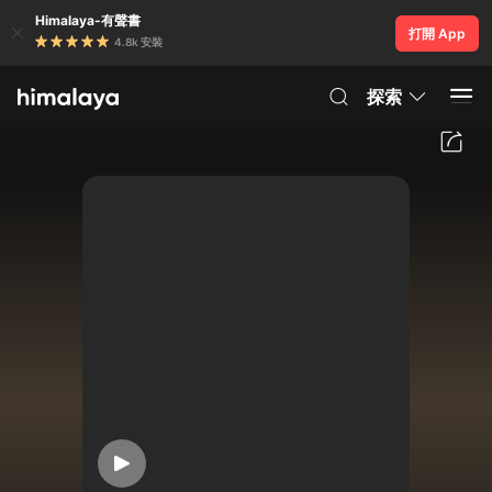
Himalaya-有聲書
打開 App
4.8k 安裝
探索