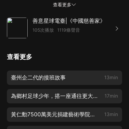
對此次調整，《中國慈善家》采訪了多位社會組織負責人
查看更多
和業界專家。大家普遍認為，《草案》體現了以人為本，
更加注重實效、更契合社會組織發展實際。不過，他們也
善意星球電臺|《中國慈善家》
認為，...
105次播放
1119條聲音
查看更多
臺州企二代的接班故事
13min
為鄉村足球少年，搭一座通往更大世界的橋
17min
黃仁勳7500萬美元捐建藝術學院：技術精英的一次自我提醒
13min