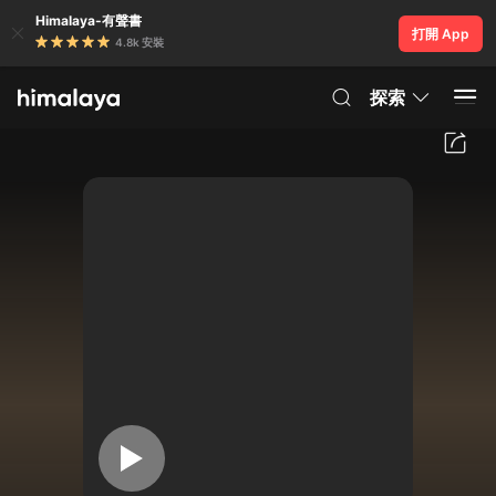
Himalaya-有聲書
打開 App
4.8k 安裝
探索