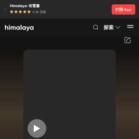
Himalaya-有聲書
打開 App
4.8k 安裝
探索