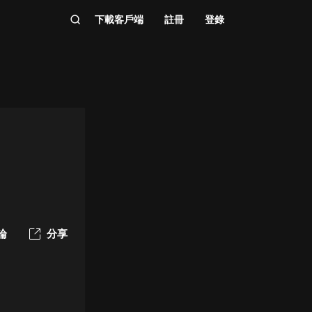
下載客戶端
註冊
登錄
論
分享