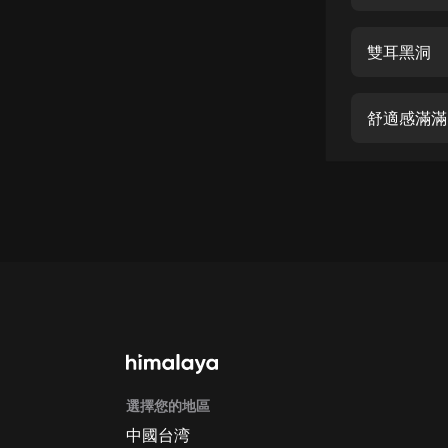
經典名著
人物傳記
雙耳黑洞
電影
生活
舒適感滿滿
英語
日語
課程
少兒教育
二次元
教育培訓
IT科技
選擇您的地區
汽車
中國台湾