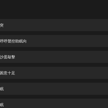
灰姑娘音樂
郭德綱於謙相聲全集
德雲社郭德綱相聲VIP
突
安全警長啦咘啦哆·假期篇|新篇章加
更|寶寶巴士故事
呼呼聲控助眠向
寶寶巴士
凡人修仙傳|楊洋主演影視原著|薑廣
濤配音多播版本
沙蛋敲擊
光合積木
困意十足
摸金天師【第一季】（紫襟演播）
有聲的紫襟
眠
無敵六皇子|爆笑穿越|無敵流皇子|安
燃領銜有聲小說
安燃
眠