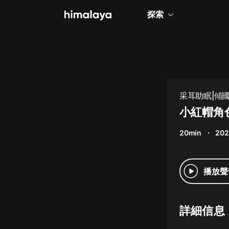
探索
全部
小說
個人成長
采耳助眠|傾
相聲評書
小紅帽角
兒童
20min
202
歷史
情感治愈
播放聲
健康養生
商業財經
詳細信息
廣播劇