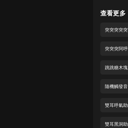
懸疑
查看更多
科幻
突突突突突
好書精講
外語
突突突阿呼
耽美
認知思維
跳跳糖木塊
人文
音樂
隨機觸發音
粵語
雙耳呼氣助
頭條
娛樂
雙耳黑洞助