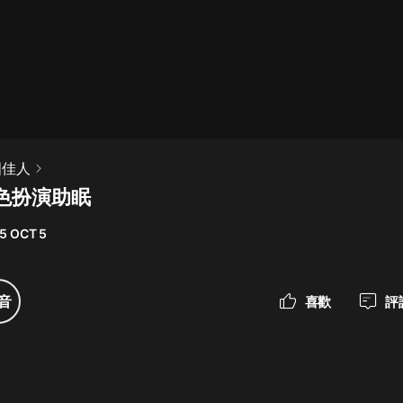
最佳女婿｜都市異能多人有聲劇｜一
種侃侃｜有聲小說
一種侃侃
米小圈上學記:一二三年級 | 暢銷出版
國佳人
物
色扮演助眠
米小圈
5 OCT 5
破壞者聯盟篇1-4季·猴子警長科學探
案記|寶寶巴士
寶寶巴士
音
喜歡
評
大奉打更人丨頭陀淵領銜多人有聲
劇|暢聽全集|王鶴棣、田曦薇主演影
視劇原著|賣報小郎君
頭陀淵講故事
總有這樣的歌只想一個人聽