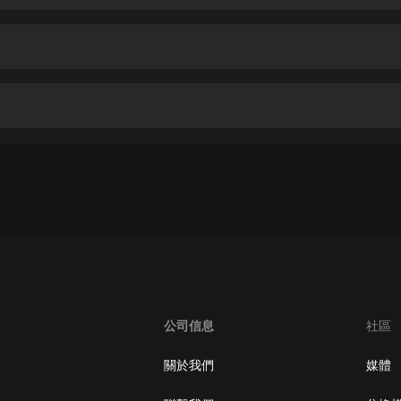
生命科學篇1-2·猴子警長科學探案記|
寶寶巴士科普
寶寶巴士
【新民間劇場】我的老千江湖｜ 有聲
的紫襟｜ 魔幻千手
有聲的紫襟
《夜色鋼琴曲》
夜色鋼琴曲趙海洋
太荒吞天訣丨熱血玄幻丨紫襟領銜有
聲劇
有聲的紫襟
嫡女貴嫁 | 一刀蘇蘇團隊制作 | 古言
宮鬥重生爽文 多人有聲劇
公司信息
社區
一刀蘇蘇
中國大案紀實 | 每日一驚案！真實案
關於我們
媒體
件恐怖刑偵尚文
大舌頭尚文