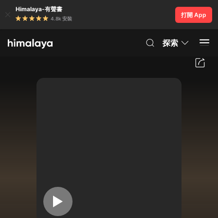
Himalaya-有聲書
打開 App
4.8k 安裝
探索