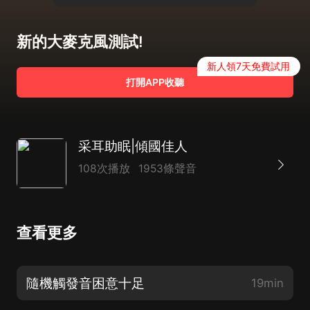
新的大麥克風測試!
新人領7天免費試用
打開APP收聽
采耳助眠|傾國佳人
108次播放
1953條聲音
查看更多
隨機觸發音困意十足
19min