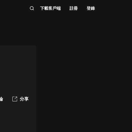
下載客戶端
註冊
登錄
論
分享