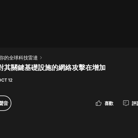
最佳女婿｜都市異能多人有聲劇｜一
種侃侃｜有聲小說
一種侃侃
米小圈上學記:一二三年級 | 暢銷出版
你的全球科技雷達
物
對其關鍵基礎設施的網絡攻擊在增加
米小圈
OCT 12
破壞者聯盟篇1-4季·猴子警長科學探
案記|寶寶巴士
寶寶巴士
聲音
喜歡
評
大奉打更人丨頭陀淵領銜多人有聲
劇|暢聽全集|王鶴棣、田曦薇主演影
視劇原著|賣報小郎君
頭陀淵講故事
總有這樣的歌只想一個人聽