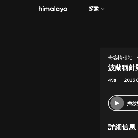
探索
全部
小說
個人成長
奇客情報站｜
相聲評書
波蘭稱針
兒童
49s
2025 
歷史
情感治愈
播放
健康養生
商業財經
詳細信息
廣播劇