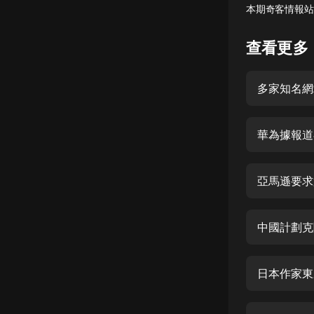
本期奇客情報站
懸疑
查看更多
科幻
好書精講
多家知名網站
外語
耽美
華為據報道
認知思維
亞馬遜要求
人文
音樂
中國計劃克隆
粵語
頭條
日本作家東
娛樂