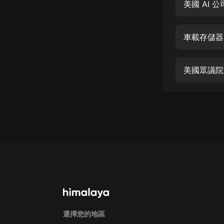
經典名著
美國 AI
人物傳記
車載存儲器
電影
生活
美國眾議院
英語
日語
課程
少兒教育
二次元
教育培訓
IT科技
汽車
選擇您的地區