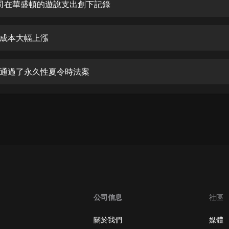
生命科學篇1-2·猴子警長科學探案記|
 公司在華盛頓的遊說支出創下記錄
寶寶巴士科普
寶寶巴士
成本大幅上漲
【新民間劇場】我的老千江湖｜ 有聲
的紫襟｜ 魔幻千手
有聲的紫襟
通過了永久性夏令時法案
《夜色鋼琴曲》
夜色鋼琴曲趙海洋
太荒吞天訣丨熱血玄幻丨紫襟領銜有
聲劇
有聲的紫襟
嫡女貴嫁 | 一刀蘇蘇團隊制作 | 古言
宮鬥重生爽文 多人有聲劇
一刀蘇蘇
公司信息
社區
中國大案紀實 | 每日一驚案！真實案
件恐怖刑偵尚文
關於我們
媒體
大舌頭尚文