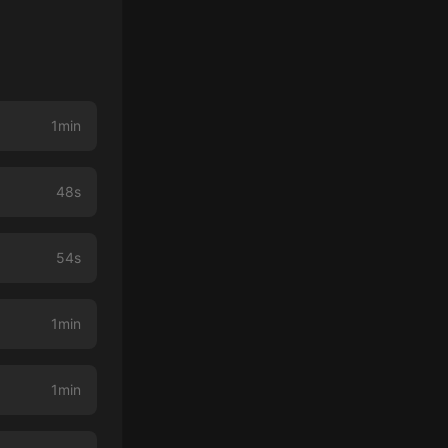
1min
48s
54s
1min
1min