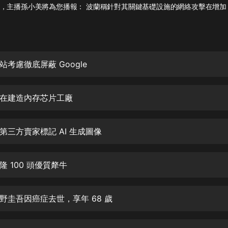
灰姑娘音樂
，主播孫小美將為您播報： 波蘭稱針對其關鍵基礎設施的網絡攻擊在增加
郭德綱於謙相聲全集
德雲社郭德綱相聲VIP
考慮徹底屏蔽 Google
安全警長啦咘啦哆·假期篇|新篇章加
更|寶寶巴士故事
寶寶巴士
在建造內存芯片工廠
凡人修仙傳|楊洋主演影視原著|薑廣
濤配音多播版本
光合積木
第三方賣家標記 AI 生成圖像
摸金天師【第一季】（紫襟演播）
 100 頭優質犛牛
有聲的紫襟
無敵六皇子|爆笑穿越|無敵流皇子|安
野圭吾因癌症去世，享年 68 歲
燃領銜有聲小說
安燃