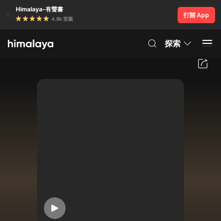
Himalaya-有聲書
打開 App
4.8k 安裝
探索