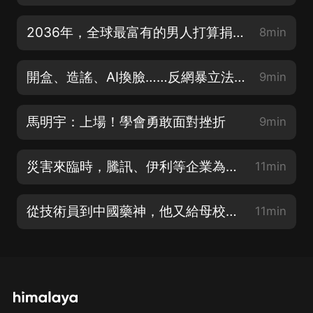
2036年，全球最富有的男人打算捐掉一萬億美元
8min
開盒、造謠、AI換臉……反網暴立法劍指算法作惡
9min
馬明宇：上場！學會勇敢面對挫折
9min
災害來臨時，騰訊、伊利等企業為何能夠快速響應？
11min
從技術員到中國藥神，他又給母校捐了1.5億
11min