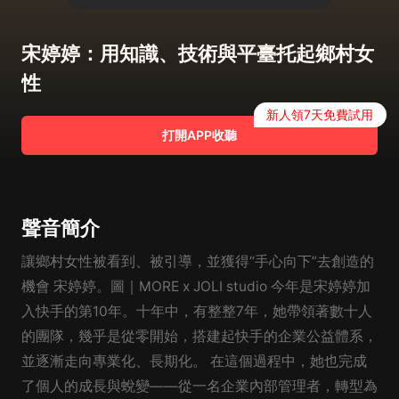
宋婷婷：用知識、技術與平臺托起鄉村女
性
新人領7天免費試用
打開APP收聽
聲音簡介
讓鄉村女性被看到、被引導，並獲得“手心向下”去創造的
機會 宋婷婷。圖｜MORE x JOLI studio 今年是宋婷婷加
入快手的第10年。十年中，有整整7年，她帶領著數十人
的團隊，幾乎是從零開始，搭建起快手的企業公益體系，
並逐漸走向專業化、長期化。 在這個過程中，她也完成
了個人的成長與蛻變——從一名企業內部管理者，轉型為