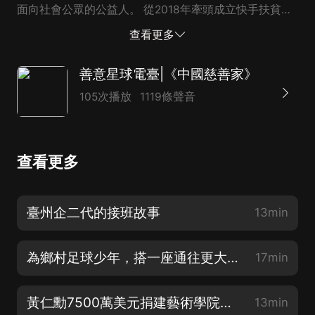
面向社會公眾的公益人。 從2018年牽頭成立快手扶貧辦
公室，到2023年注冊快手公益基金會並擔任理事長，再
查看更多
到2025年，她牽頭發起了“鄉村振興官”“幸福鄉村帶頭人”
“福苗計劃”“幸福大講堂”“她力量·鄉村振興幫扶計劃”...
善意星球電臺|《中國慈善家》
105次播放
1119條聲音
查看更多
臺州企二代的接班故事
13min
為鄉村足球少年，搭一座通往更大世界的橋
17min
黃仁勳7500萬美元捐建藝術學院：技術精英的一次自我提醒
13min