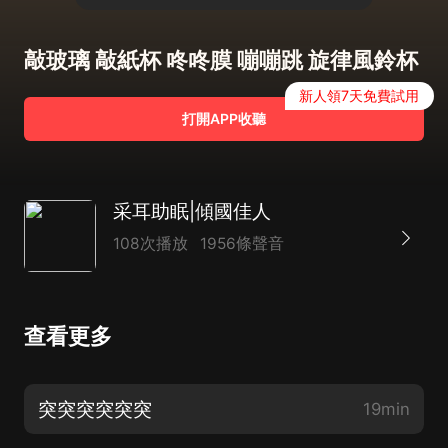
敲玻璃 敲紙杯 咚咚膜 嘣嘣跳 旋律風鈴杯
新人領7天免費試用
打開APP收聽
采耳助眠|傾國佳人
108次播放
1956條聲音
查看更多
突突突突突突
19min