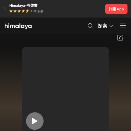
Himalaya-有聲書
打開 App
4.8k 安裝
探索