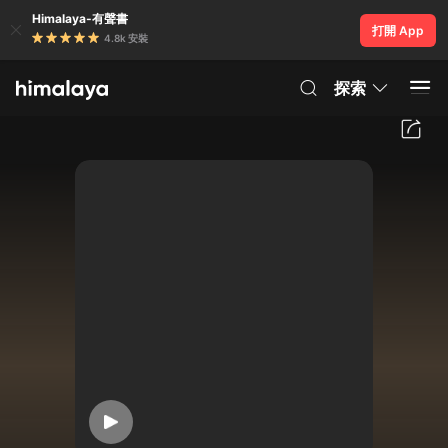
Himalaya-有聲書
打開 App
4.8k 安裝
探索