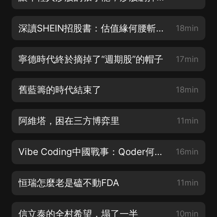
深讀SHEIN招股書：估值緣何腰斬，增長因何熄火
18min
寧德時代終於摘掉了“週期股”的帽子
17min
舊藍籌的時代結束了
18min
阿維塔，困在三方博弈里
11min
Vibe Coding中國戰事：Qoder何以霸榜IDC？
16min
恒瑞怎麼老是磕不動FDA
11min
信立泰的全村希望，塌了一半
10min