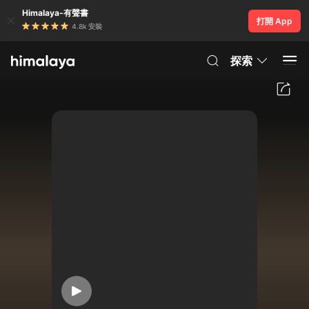
Himalaya-有聲書
打開 App
4.8k 安裝
探索