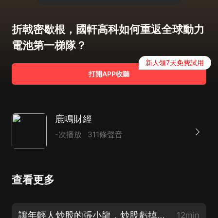
折戟密歇根，國軒高科如何重返全球動力
電池第一梯隊？
新人領7天免費試用
打開APP收聽
鹿鳴財經
-次播放
311條聲音
查看更多
讓年輕人炒股的張小龍，炒股虧掉了粉筆5600萬
12min