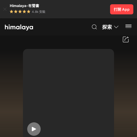
Himalaya-有聲書
打開 App
4.8k 安裝
探索