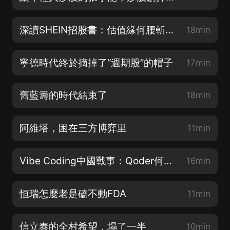
深讀SHEIN招股書：估值緣何腰斬，增長因何熄火
18min
寧德時代終於摘掉了“週期股”的帽子
17min
舊藍籌的時代結束了
18min
阿維塔，困在三方博弈里
11min
Vibe Coding中國戰事：Qoder何以霸榜IDC？
16min
恒瑞怎麼老是磕不動FDA
11min
信立泰的全村希望，塌了一半
10min