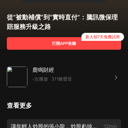
從“被動補償”到“實時直付”：騰訊微保理
賠服務升級之路
新人領7天免費試用
打開APP收聽
鹿鳴財經
-次播放
311條聲音
查看更多
讓年輕人炒股的張小龍，炒股虧掉了粉筆5600萬
12min