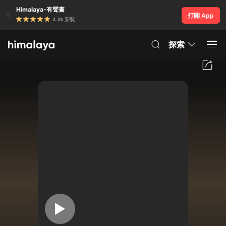
Himalaya-有聲書
打開 App
4.8k 安裝
探索