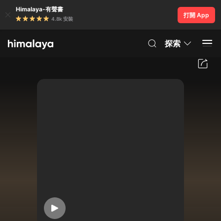
Himalaya-有聲書
打開 App
4.8k 安裝
探索