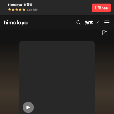
Himalaya-有聲書
打開 App
4.8k 安裝
探索