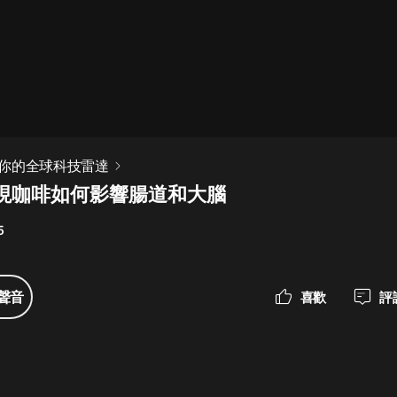
最佳女婿｜都市異能多人有聲劇｜一
種侃侃｜有聲小說
一種侃侃
米小圈上學記:一二三年級 | 暢銷出版
你的全球科技雷達
物
現咖啡如何影響腸道和大腦
米小圈
5
破壞者聯盟篇1-4季·猴子警長科學探
案記|寶寶巴士
寶寶巴士
聲音
喜歡
評
大奉打更人丨頭陀淵領銜多人有聲
劇|暢聽全集|王鶴棣、田曦薇主演影
視劇原著|賣報小郎君
頭陀淵講故事
總有這樣的歌只想一個人聽