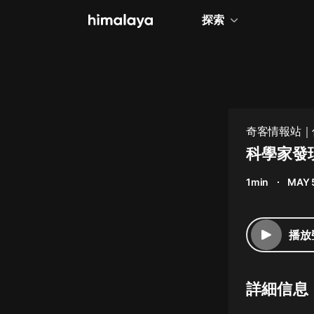
探索
全部
小說
個人成長
奇客情報站｜
相聲評書
科學家發
兒童
1min
MAY 
歷史
情感治愈
播放
健康養生
商業財經
詳細信息
廣播劇