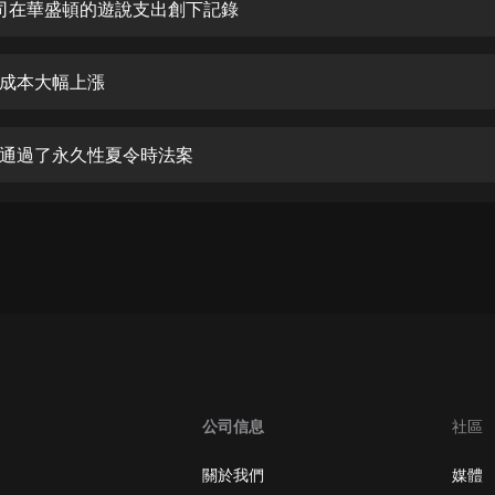
生命科學篇1-2·猴子警長科學探案記|
 公司在華盛頓的遊說支出創下記錄
寶寶巴士科普
寶寶巴士
成本大幅上漲
【新民間劇場】我的老千江湖｜ 有聲
的紫襟｜ 魔幻千手
有聲的紫襟
通過了永久性夏令時法案
《夜色鋼琴曲》
夜色鋼琴曲趙海洋
太荒吞天訣丨熱血玄幻丨紫襟領銜有
聲劇
有聲的紫襟
嫡女貴嫁 | 一刀蘇蘇團隊制作 | 古言
宮鬥重生爽文 多人有聲劇
一刀蘇蘇
公司信息
社區
中國大案紀實 | 每日一驚案！真實案
件恐怖刑偵尚文
關於我們
媒體
大舌頭尚文