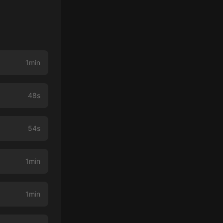
1min
48s
54s
1min
1min