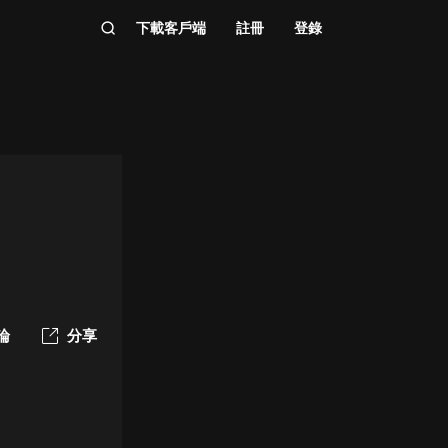
下載客戶端
註冊
登錄
論
分享