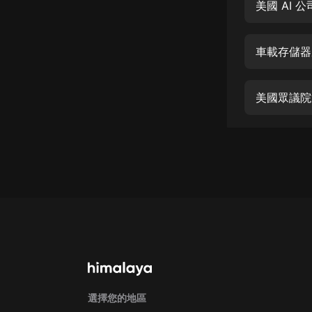
經典名著
美國 AI
人物傳記
車載存儲器
電影
生活
美國眾議院
英語
日語
課程
少兒教育
二次元
教育培訓
IT科技
汽車
選擇您的地區