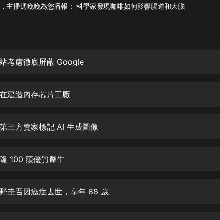
灰姑娘音樂
，主播週晚晚為您播報： 科學家發現咖啡如何影響腸道和大腦
郭德綱於謙相聲全集
德雲社郭德綱相聲VIP
考慮徹底屏蔽 Google
安全警長啦咘啦哆·假期篇|新篇章加
更|寶寶巴士故事
寶寶巴士
在建造內存芯片工廠
凡人修仙傳|楊洋主演影視原著|薑廣
濤配音多播版本
光合積木
第三方賣家標記 AI 生成圖像
摸金天師【第一季】（紫襟演播）
 100 頭優質犛牛
有聲的紫襟
無敵六皇子|爆笑穿越|無敵流皇子|安
野圭吾因癌症去世，享年 68 歲
燃領銜有聲小說
安燃