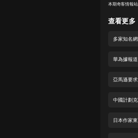
本期奇客情報站
懸疑
查看更多
科幻
好書精講
多家知名網站
外語
耽美
華為據報道
認知思維
亞馬遜要求
人文
音樂
中國計劃克隆
粵語
頭條
日本作家東
娛樂