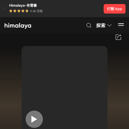
Himalaya-有聲書
打開 App
4.8k 安裝
探索