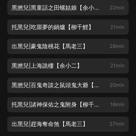
黑撚兒|黑童話之田螺姑娘【余小二】
22min
托黑兒|吃噩夢的鍋爐【柳千鯉】
21min
出黑兒|豪鬼陰桃花【馬老三】
28min
黑撚兒|上海詭樓【余小二】
21min
黑撚兒|百鬼奇談之鼠頭鬼大爺【余小二】
20min
托黑兒|諸神保佑之鬼附身【柳千鯉】
18min
出黑兒|趕海奪命煞【馬老三】
37min