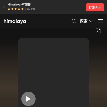
Himalaya-有聲書
打開 App
4.8k 安裝
探索