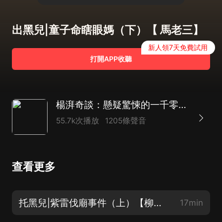
出黑兒|童子命瞎眼媽（下）【 馬老三】
新人領7天免費試用
打開APP收聽
楊湃奇談：懸疑驚悚的一千零一夜
55.7k次播放
1205條聲音
查看更多
托黑兒|紫雷伐廟事件（上）【柳千鯉】
17min