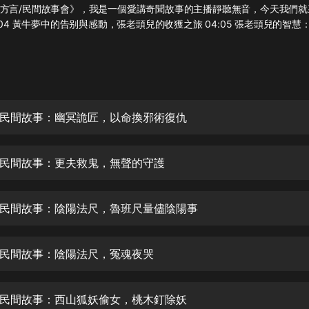
灰姑娘音樂
方言/民間故事會》，我是一個愛講奇聞故事的主播靜聽無音，今天我們就
:04 黃牛夢中的告别與感動，張老頭兒的收獲之旅 04:05 張老頭兒的智
郭德綱於謙相聲全集
德雲社郭德綱相聲VIP
安全警長啦咘啦哆·假期篇|新篇章加
更|寶寶巴士故事
民間故事：幽冥詭匠，以命換邪術復仇
寶寶巴士
凡人修仙傳|楊洋主演影視原著|薑廣
濤配音多播版本
民間故事：更夫救鬼，無聲的守護
光合積木
民間故事：陰陽法尺，魯班尺量儘陰陽事
摸金天師【第一季】（紫襟演播）
有聲的紫襟
民間故事：陰陽法尺，冤魂夜哭
無敵六皇子|爆笑穿越|無敵流皇子|安
燃領銜有聲小說
安燃
民間故事：西山狐妖偷女，桃木釘除妖