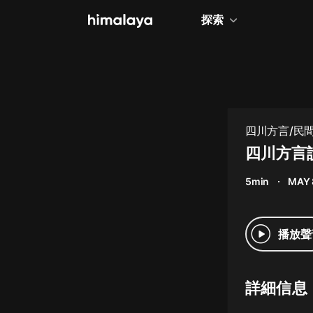
探索
全部
小說
個人成長
四川方言/民
相聲評書
四川方言
兒童
5min
MAY 
歷史
情感治愈
播放聲
健康養生
商業財經
詳細信息
廣播劇