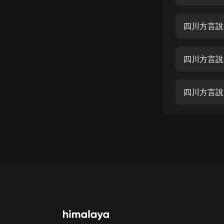
經典名著
人物傳記
四川方言說
電影
生活
四川方言說
英語
四川方言說
日語
課程
少兒教育
二次元
教育培訓
IT科技
汽車