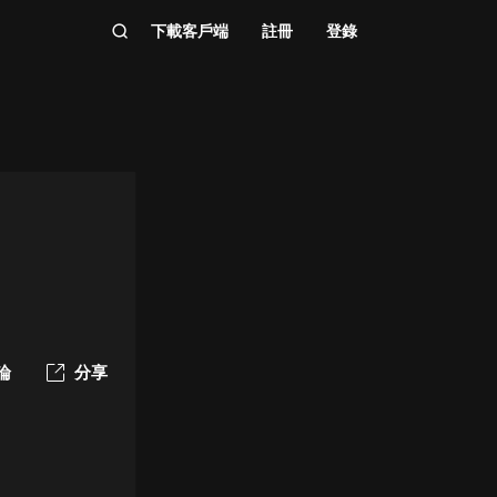
下載客戶端
註冊
登錄
論
分享