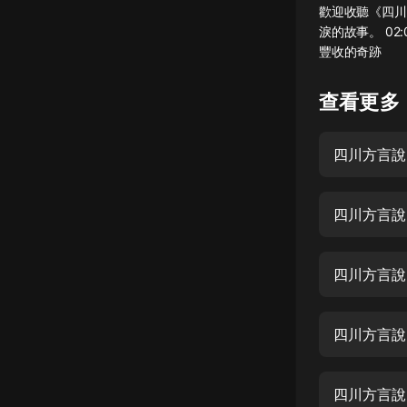
歡迎收聽《四川
懸疑
淚的故事。 02
豐收的奇跡
科幻
好書精講
查看更多
外語
四川方言說
耽美
認知思維
四川方言說
人文
音樂
四川方言說
粵語
四川方言說
頭條
娛樂
四川方言說