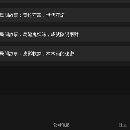
生命科學篇1-2·猴子警長科學探案記|
寶寶巴士科普
寶寶巴士
民間故事：青蛇守墓，世代守諾
【新民間劇場】我的老千江湖｜ 有聲
的紫襟｜ 魔幻千手
民間故事：烏龍鬼姻緣，成就陰陽兩對
有聲的紫襟
《夜色鋼琴曲》
民間故事：皮影收煞，樟木箱的秘密
夜色鋼琴曲趙海洋
太荒吞天訣丨熱血玄幻丨紫襟領銜有
聲劇
有聲的紫襟
嫡女貴嫁 | 一刀蘇蘇團隊制作 | 古言
宮鬥重生爽文 多人有聲劇
一刀蘇蘇
中國大案紀實 | 每日一驚案！真實案
件恐怖刑偵尚文
公司信息
社區
大舌頭尚文