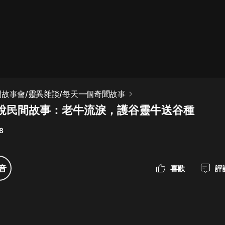
最佳女婿｜都市異能多人有聲劇｜一
種侃侃｜有聲小說
一種侃侃
米小圈上學記:一二三年級 | 暢銷出版
間故事會/靈異雜談/每天一個奇聞故事
物
說民間故事：老牛流淚，護谷靈牛送谷種
米小圈
8
破壞者聯盟篇1-4季·猴子警長科學探
案記|寶寶巴士
寶寶巴士
音
喜歡
評
大奉打更人丨頭陀淵領銜多人有聲
劇|暢聽全集|王鶴棣、田曦薇主演影
視劇原著|賣報小郎君
頭陀淵講故事
總有這樣的歌只想一個人聽