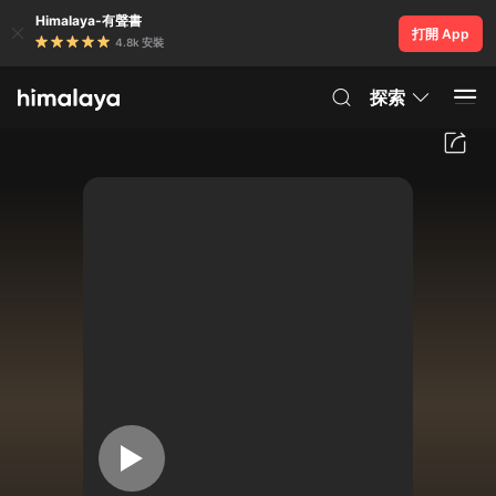
Himalaya-有聲書
打開 App
4.8k 安裝
探索