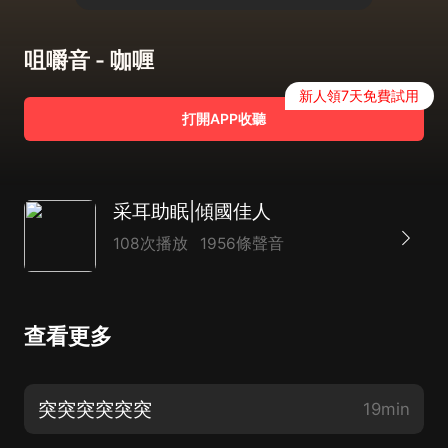
咀嚼音 - 咖喱
新人領7天免費試用
打開APP收聽
采耳助眠|傾國佳人
108次播放
1956條聲音
查看更多
突突突突突突
19min