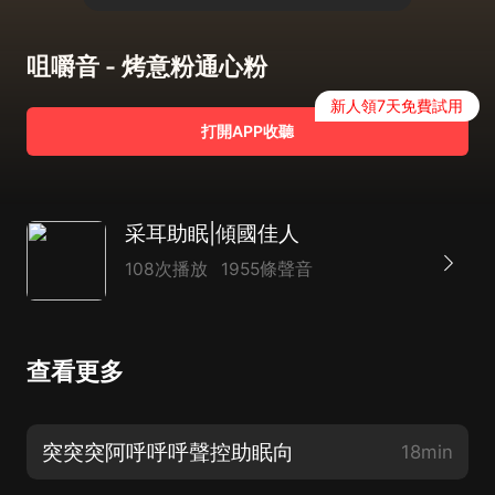
咀嚼音 - 烤意粉通心粉
新人領7天免費試用
打開APP收聽
采耳助眠|傾國佳人
108次播放
1955條聲音
查看更多
突突突阿呼呼呼聲控助眠向
18min