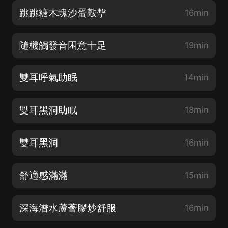
跳跳糖木塊沙蛋敲擊
16min
隨機觸發音困意十足
19min
雙耳呼氣助眠
14min
雙耳黑洞助眠
18min
雙耳黑洞
16min
舒適感滿滿
15min
深海潛水蘆薈膠炒舒服
16min