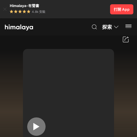
Himalaya-有聲書
打開 App
4.8k 安裝
探索