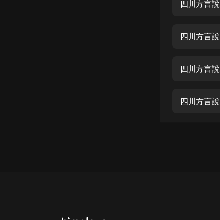
經典名著
四川方言說
人物傳記
四川方言說
電影
生活
四川方言說
英語
日語
四川方言說
課程
少兒教育
二次元
教育培訓
IT科技
汽車