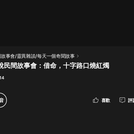
最佳女婿｜都市異能多人有聲劇｜一
種侃侃｜有聲小說
一種侃侃
米小圈上學記:一二三年級 | 暢銷出版
間故事會/靈異雜談/每天一個奇聞故事
物
說民間故事會：借命，十字路口燒紅燭
米小圈
14
破壞者聯盟篇1-4季·猴子警長科學探
案記|寶寶巴士
寶寶巴士
音
喜歡
評
大奉打更人丨頭陀淵領銜多人有聲
劇|暢聽全集|王鶴棣、田曦薇主演影
視劇原著|賣報小郎君
頭陀淵講故事
總有這樣的歌只想一個人聽