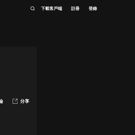
下載客戶端
註冊
登錄
論
分享