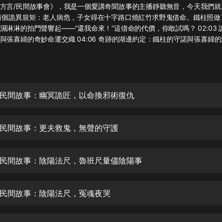
灰姑娘音樂
方言/民間故事會》，我是一個愛講奇聞故事的主播靜聽無音，今天我們就
有個詭異規矩：老人病危，子女得在十字路口燒紅竹求野鬼借命。鐵柱照做
濕淋淋的拍門聲響起——“還我命來！”這借命的代價，你敢試嗎？ 02:03
郭德綱於謙相聲全集
與張寡婦的奇妙命運交織 04:06 奇跡的湖邊約定：鐵柱的守諾與張寡婦
德雲社郭德綱相聲VIP
安全警長啦咘啦哆·假期篇|新篇章加
更|寶寶巴士故事
寶寶巴士
民間故事：幽冥詭匠，以命換邪術復仇
凡人修仙傳|楊洋主演影視原著|薑廣
濤配音多播版本
光合積木
民間故事：更夫救鬼，無聲的守護
摸金天師【第一季】（紫襟演播）
民間故事：陰陽法尺，魯班尺量儘陰陽事
有聲的紫襟
無敵六皇子|爆笑穿越|無敵流皇子|安
民間故事：陰陽法尺，冤魂夜哭
燃領銜有聲小說
安燃