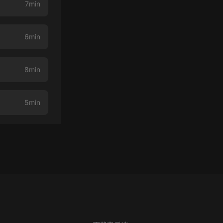
7min
6min
8min
5min