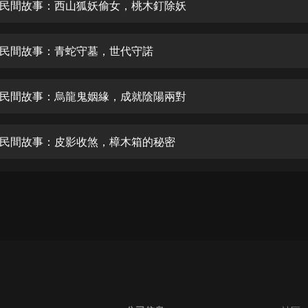
生命科學篇1-2·猴子警長科學探案記|
民間故事：西山狐妖偷女，桃木釘除妖
寶寶巴士科普
寶寶巴士
民間故事：青蛇守墓，世代守諾
【新民間劇場】我的老千江湖｜ 有聲
的紫襟｜ 魔幻千手
有聲的紫襟
民間故事：烏龍鬼姻緣，成就陰陽兩對
《夜色鋼琴曲》
夜色鋼琴曲趙海洋
民間故事：皮影收煞，樟木箱的秘密
太荒吞天訣丨熱血玄幻丨紫襟領銜有
聲劇
有聲的紫襟
嫡女貴嫁 | 一刀蘇蘇團隊制作 | 古言
宮鬥重生爽文 多人有聲劇
一刀蘇蘇
中國大案紀實 | 每日一驚案！真實案
件恐怖刑偵尚文
大舌頭尚文