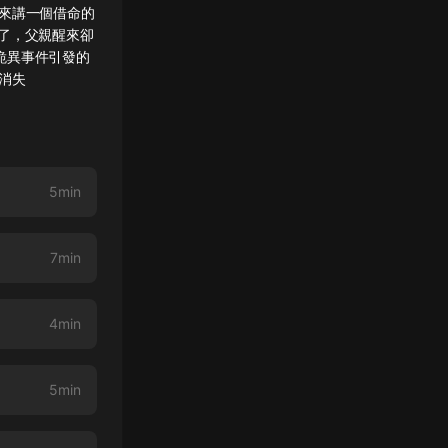
來講一個借命的
了，父親醒來卻
 詭異事件引發的
的消失
5min
7min
4min
5min