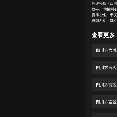
歡迎收聽《四川
懸疑
故事。 桃園村
變得古怪。半夜
科幻
連鎖反應：鐵柱
好書精講
查看更多
外語
耽美
四川方言說
認知思維
四川方言說
人文
音樂
四川方言說
粵語
頭條
四川方言說
娛樂