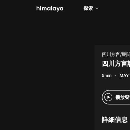
探索
全部
小說
個人成長
四川方言/民
相聲評書
四川方言
兒童
5min
MAY 
歷史
情感治愈
播放聲
健康養生
商業財經
詳細信息
廣播劇