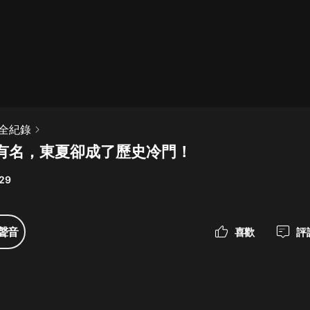
最佳女婿｜都市異能多人有聲劇｜一
種侃侃｜有聲小說
一種侃侃
米小圈上學記:一二三年級 | 暢銷出版
全紀錄
物
有名，東夏卻成了歷史冷門！
米小圈
29
破壞者聯盟篇1-4季·猴子警長科學探
案記|寶寶巴士
寶寶巴士
聲音
喜歡
評
大奉打更人丨頭陀淵領銜多人有聲
劇|暢聽全集|王鶴棣、田曦薇主演影
視劇原著|賣報小郎君
頭陀淵講故事
總有這樣的歌只想一個人聽