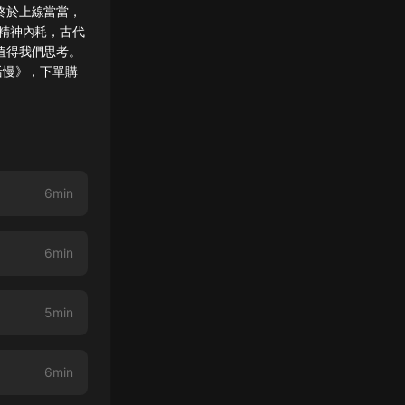
終於上線當當，
精神內耗，古代
值得我們思考。
活慢》，下單購
6min
6min
5min
6min