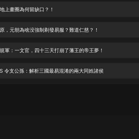
生命科學篇1-2·猴子警長科學探案記|
寶寶巴士科普
地上畫圈為何留缺口？！
寶寶巴士
【新民間劇場】我的老千江湖｜ 有聲
原，元朝為啥没強制剃發易服？難道仁慈？！
的紫襟｜ 魔幻千手
有聲的紫襟
規軍：一文官，四十三天打崩了藩王的帝王夢！
《夜色鋼琴曲》
夜色鋼琴曲趙海洋
VS 令支公孫：解析三國最易混淆的兩大同姓諸侯
太荒吞天訣丨熱血玄幻丨紫襟領銜有
聲劇
有聲的紫襟
嫡女貴嫁 | 一刀蘇蘇團隊制作 | 古言
宮鬥重生爽文 多人有聲劇
一刀蘇蘇
中國大案紀實 | 每日一驚案！真實案
件恐怖刑偵尚文
大舌頭尚文