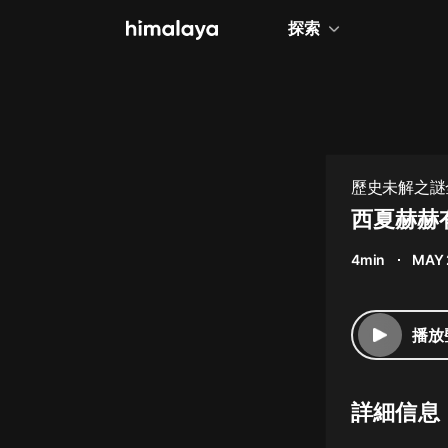
探索
全部
小說
個人成長
歷史未解之謎
相聲評書
西夏赫赫
兒童
4min
MAY 
歷史
情感治愈
播放
健康養生
商業財經
詳細信息
廣播劇