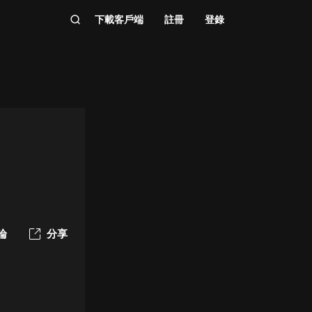
下載客戶端
註冊
登錄
論
分享