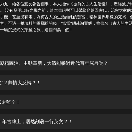
灰姑娘音樂
力丸，給各位聽友報告個事，本人拙作《從前的古人生活慢》，歷經波折
。 没有發明出時光機之前，這本書絕對可以帶您穿越回古代，治愈大家的
手機，甚至没有電，為何古人的生活如此的豐富，精神世界那樣的充裕，
郭德綱於謙相聲全集
宜，不過一餐加料的螺螄粉的錢，“當當”網或淘寶網，搜書名《古人的生
德雲社郭德綱相聲VIP
一場沉浸式的穿越之旅，這個門票，值！
安全警長啦咘啦哆·假期篇|新篇章加
更|寶寶巴士故事
寶寶巴士
勵精圖治、主動革新，大清能躲過近代百年屈辱嗎？
凡人修仙傳|楊洋主演影視原著|薑廣
濤配音多播版本
光合積木
在”？劇情大反轉？！
摸金天師【第一季】（紫襟演播）
有聲的紫襟
Q太監？！
無敵六皇子|爆笑穿越|無敵流皇子|安
燃領銜有聲小說
00 年古碑上，居然刻著一行英文？！
安燃