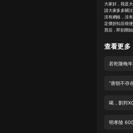
大家好，我是大
懸疑
請大家多多關注
没有網絡，没有
科幻
定價折扣后很便
買后，即刻開始
好書精講
外語
查看更多
耽美
若乾隆晚年
認知思維
人文
“唐朝不存
音樂
粵語
噶，劉邦X
頭條
娛樂
明孝陵 6