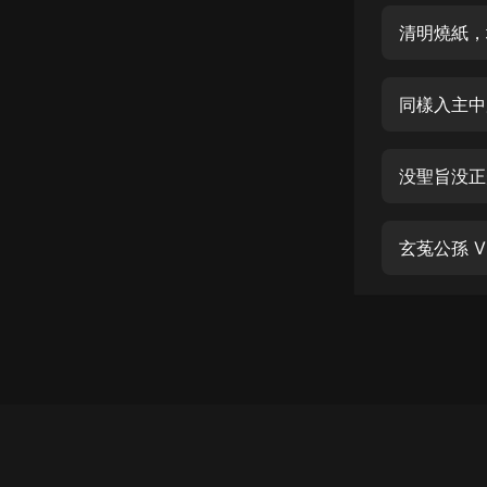
經典名著
清明燒紙，
人物傳記
電影
同樣入主中
生活
英語
没聖旨没正
日語
玄菟公孫 
課程
少兒教育
二次元
教育培訓
IT科技
汽車